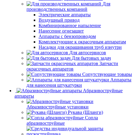
Для
производственных компаний
Электрические аппараты
Воздушный привод
Комбинированное напыление
Нанесение огнезащит
Аппараты с бензопроводом
Комплектующие к окрасочным аппаратам
Насадки для окрашивания труб изнутри
Для автосервисов
Для бытовых задач
Запчасти
окрасочных аппаратов
Сопутствующие товары
Аппараты
для нанесения штукатурки
Aбразивоструйные
аппараты
Абразивоструйные установки
Рукава (Шланги)
Сопла
абразивоструйные