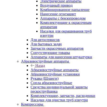
Электрические аппараты
Воздушный привод
Комбинированное напыление
Нанесение огнезащит
Аппараты с бензопроводом
Комплектующие к окрасочным
аппаратам
Насадки для окрашивания труб
изнутри
Для автосервисов
Для бытовых задач
Запчасти окрасочных аппаратов
Сопутствующие товары
Аппараты для нанесения штукатурки
Aбразивоструйные аппараты
Назад
Aбразивоструйные аппараты
Абразивоструйные установки
Рукава (Шланги)
Сопла абразивоструйные
Средства индивидуальной защиты
пескоструйщика
Комплектующие, запчасти, расходники
Насадки для очистки труб изнутри
Компрессоры