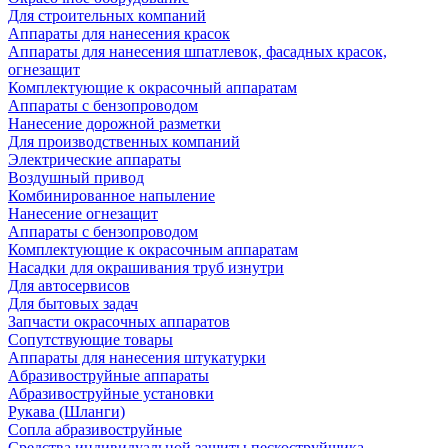
Для строительных компаний
Аппараты для нанесения красок
Аппараты для нанесения шпатлевок, фасадных красок,
огнезащит
Комплектующие к окрасочный аппаратам
Аппараты с бензопроводом
Нанесение дорожной разметки
Для производственных компаний
Электрические аппараты
Воздушный привод
Комбинированное напыление
Нанесение огнезащит
Аппараты с бензопроводом
Комплектующие к окрасочным аппаратам
Насадки для окрашивания труб изнутри
Для автосервисов
Для бытовых задач
Запчасти окрасочных аппаратов
Сопутствующие товары
Аппараты для нанесения штукатурки
Aбразивоструйные аппараты
Абразивоструйные установки
Рукава (Шланги)
Сопла абразивоструйные
Средства индивидуальной защиты пескоструйщика