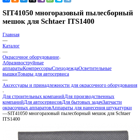
SIT41050 многоразовый пылесборный
мешок для Schtaer ITS1400
Главная
—
Каталог
—
Окрасочное оборудование
Aбразивоструйные
аппараты
Компрессоры
Спецодежда
Осветительные
вышки
Товары для автосервиса
—
Аксессуары и принадлежности для окрасочного оборудования
Для строительных компаний
Для производственных
компаний
Для автосервисов
Для бытовых задач
Запчасти
окрасочных аппаратов
Аппараты для нанесения штукатурки
—
SIT41050 многоразовый пылесборный мешок для Schtaer
ITS1400