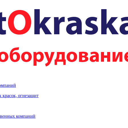
компаний
 красок, огнезащит
твенных компаний