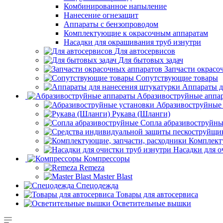
Комбинированное напыление
Нанесение огнезащит
Аппараты с бензопроводом
Комплектующие к окрасочным аппаратам
Насадки для окрашивания труб изнутри
Для автосервисов
Для бытовых задач
Запчасти окрасо
Сопутствующие товары
Аппараты д
Aбразивоструйные аппа
Абразивоструйные
Рукава (Шланги)
Сопла абразивоструйн
Комплект
Насадки для о
Компрессоры
Remeza
Master Blast
Спецодежда
Товары для автосервиса
Осветительные вышки