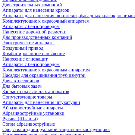
Для строительных компаний
Аппараты для нанесения красок
Аппараты для нанесения шпатлевок, фасадных красок, огнезащ
Комплектующие к окрасочный аппаратам
Аппараты с бензопроводом
Нанесение дорожной разметки
Для производственных компаний
Электрические аппараты
Воздушный привод
Комбинированное напыление
Нанесение огнезащит
Аппараты с бензопроводом
Комплектующие к окрасочным аппаратам
Насадки для окрашивания труб изнутри
Для автосервисов
Для бытовых задач
Запчасти окрасочных аппаратов
Сопутствующие товары
Аппараты для нанесения штукатурки
Aбразивоструйные аппараты
Абразивоструйные установки
Рукава (Шланги)
Сопла абразивоструйные
Средства индивидуальной защиты пескоструйщика
Комплектующие, запчасти, расходники