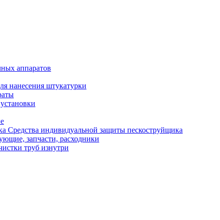
чных аппаратов
ля нанесения штукатурки
раты
 установки
ые
Средства индивидуальной защиты пескоструйщика
ующие, запчасти, расходники
чистки труб изнутри