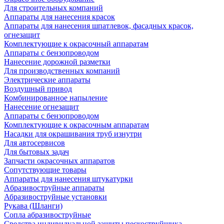
Для строительных компаний
Аппараты для нанесения красок
Аппараты для нанесения шпатлевок, фасадных красок,
огнезащит
Комплектующие к окрасочный аппаратам
Аппараты с бензопроводом
Нанесение дорожной разметки
Для производственных компаний
Электрические аппараты
Воздушный привод
Комбинированное напыление
Нанесение огнезащит
Аппараты с бензопроводом
Комплектующие к окрасочным аппаратам
Насадки для окрашивания труб изнутри
Для автосервисов
Для бытовых задач
Запчасти окрасочных аппаратов
Сопутствующие товары
Аппараты для нанесения штукатурки
Aбразивоструйные аппараты
Абразивоструйные установки
Рукава (Шланги)
Сопла абразивоструйные
Средства индивидуальной защиты пескоструйщика