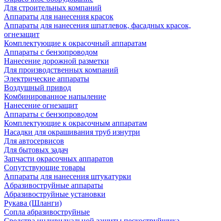
Для строительных компаний
Аппараты для нанесения красок
Аппараты для нанесения шпатлевок, фасадных красок,
огнезащит
Комплектующие к окрасочный аппаратам
Аппараты с бензопроводом
Нанесение дорожной разметки
Для производственных компаний
Электрические аппараты
Воздушный привод
Комбинированное напыление
Нанесение огнезащит
Аппараты с бензопроводом
Комплектующие к окрасочным аппаратам
Насадки для окрашивания труб изнутри
Для автосервисов
Для бытовых задач
Запчасти окрасочных аппаратов
Сопутствующие товары
Аппараты для нанесения штукатурки
Aбразивоструйные аппараты
Абразивоструйные установки
Рукава (Шланги)
Сопла абразивоструйные
Средства индивидуальной защиты пескоструйщика