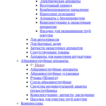
Электрические аппараты
Воздушный привод
Комбинированное напыление
Нанесение огнезащит
Аппараты с бензопроводом
Комплектующие к окрасочным
аппаратам
Насадки для окрашивания труб
изнутри
Для автосервисов
Для бытовых задач
Запчасти окрасочных аппаратов
Сопутствующие товары
Аппараты для нанесения штукатурки
Aбразивоструйные аппараты
Назад
Aбразивоструйные аппараты
Абразивоструйные установки
Рукава (Шланги)
Сопла абразивоструйные
Средства индивидуальной защиты
пескоструйщика
Комплектующие, запчасти, расходники
Насадки для очистки труб изнутри
Компрессоры