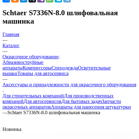
Schtaer S7336N-8.0 шлифовальная
машинка
Главная
—
Каталог
—
Окрасочное оборудование
Aбразивоструйные
аппараты
Компрессоры
Спецодежда
Осветительные
вышки
Товары для автосервиса
—
Аксессуары и принадлежности для окрасочного оборудования
Для строительных компаний
Для производственных
компаний
Для автосервисов
Для бытовых задач
Запчасти
окрасочных аппаратов
Аппараты для нанесения штукатурки
—
Schtaer S7336N-8.0 шлифовальная машинка
Новинка