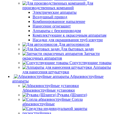
Для
производственных компаний
Электрические аппараты
Воздушный привод
Комбинированное напыление
Нанесение огнезащит
Аппараты с бензопроводом
Комплектующие к окрасочным аппаратам
Насадки для окрашивания труб изнутри
Для автосервисов
Для бытовых задач
Запчасти
окрасочных аппаратов
Сопутствующие товары
Аппараты
для нанесения штукатурки
Aбразивоструйные
аппараты
Абразивоструйные установки
Рукава (Шланги)
Сопла
абразивоструйные