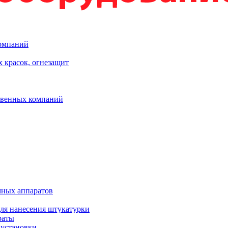
компаний
 красок, огнезащит
твенных компаний
чных аппаратов
ля нанесения штукатурки
раты
 установки