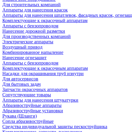
Для строительных компаний
Аппараты для нанесения красок
Аппараты для нанесения шпатлевок, фасадных красок, огнезащ
Комплектующие к окрасочный аппаратам
Аппараты с бензопроводом
Нанесение дорожной разметки
Для производственных компаний
Электрические аппараты
Воздушный привод
Комбинированное напыление
Нанесение огнезащит
Аппараты с бензопроводом
Комплектующие к окрасочным аппаратам
Насадки для окрашивания труб изнутри
Для автосервисов
Для бытовых задач
Запчасти окрасочных аппаратов
Сопутствующие товары
Аппараты для нанесения штукатурки
Aбразивоструйные аппараты
Абразивоструйные установки
Рукава (Шланги)
Сопла абразивоструйные
Средства индивидуальной защиты пескоструйщика
Комплектующие, запчасти, расходники