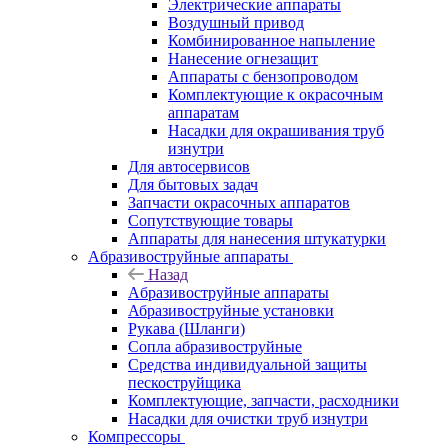
Электрические аппараты
Воздушный привод
Комбинированное напыление
Нанесение огнезащит
Аппараты с бензопроводом
Комплектующие к окрасочным
аппаратам
Насадки для окрашивания труб
изнутри
Для автосервисов
Для бытовых задач
Запчасти окрасочных аппаратов
Сопутствующие товары
Аппараты для нанесения штукатурки
Aбразивоструйные аппараты
Назад
Aбразивоструйные аппараты
Абразивоструйные установки
Рукава (Шланги)
Сопла абразивоструйные
Средства индивидуальной защиты
пескоструйщика
Комплектующие, запчасти, расходники
Насадки для очистки труб изнутри
Компрессоры