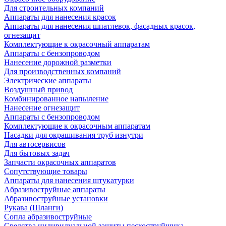
Для строительных компаний
Аппараты для нанесения красок
Аппараты для нанесения шпатлевок, фасадных красок,
огнезащит
Комплектующие к окрасочный аппаратам
Аппараты с бензопроводом
Нанесение дорожной разметки
Для производственных компаний
Электрические аппараты
Воздушный привод
Комбинированное напыление
Нанесение огнезащит
Аппараты с бензопроводом
Комплектующие к окрасочным аппаратам
Насадки для окрашивания труб изнутри
Для автосервисов
Для бытовых задач
Запчасти окрасочных аппаратов
Сопутствующие товары
Аппараты для нанесения штукатурки
Aбразивоструйные аппараты
Абразивоструйные установки
Рукава (Шланги)
Сопла абразивоструйные
Средства индивидуальной защиты пескоструйщика