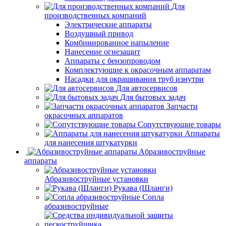
Для
производственных компаний
Электрические аппараты
Воздушный привод
Комбинированное напыление
Нанесение огнезащит
Аппараты с бензопроводом
Комплектующие к окрасочным аппаратам
Насадки для окрашивания труб изнутри
Для автосервисов
Для бытовых задач
Запчасти
окрасочных аппаратов
Сопутствующие товары
Аппараты
для нанесения штукатурки
Aбразивоструйные
аппараты
Абразивоструйные установки
Рукава (Шланги)
Сопла
абразивоструйные