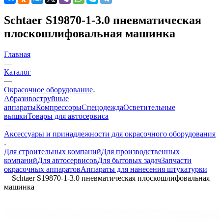
Schtaer S19870-1-3.0 пневматическая
плоскошлифовальная машинка
Главная
—
Каталог
—
Окрасочное оборудование
Aбразивоструйные
аппараты
Компрессоры
Спецодежда
Осветительные
вышки
Товары для автосервиса
—
Аксессуары и принадлежности для окрасочного оборудования
Для строительных компаний
Для производственных
компаний
Для автосервисов
Для бытовых задач
Запчасти
окрасочных аппаратов
Аппараты для нанесения штукатурки
—
Schtaer S19870-1-3.0 пневматическая плоскошлифовальная
машинка