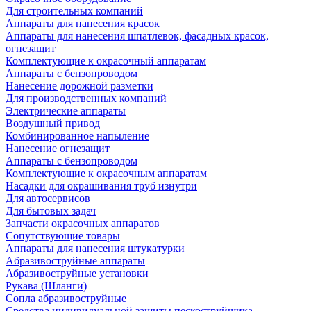
Для строительных компаний
Аппараты для нанесения красок
Аппараты для нанесения шпатлевок, фасадных красок,
огнезащит
Комплектующие к окрасочный аппаратам
Аппараты с бензопроводом
Нанесение дорожной разметки
Для производственных компаний
Электрические аппараты
Воздушный привод
Комбинированное напыление
Нанесение огнезащит
Аппараты с бензопроводом
Комплектующие к окрасочным аппаратам
Насадки для окрашивания труб изнутри
Для автосервисов
Для бытовых задач
Запчасти окрасочных аппаратов
Сопутствующие товары
Аппараты для нанесения штукатурки
Aбразивоструйные аппараты
Абразивоструйные установки
Рукава (Шланги)
Сопла абразивоструйные
Средства индивидуальной защиты пескоструйщика