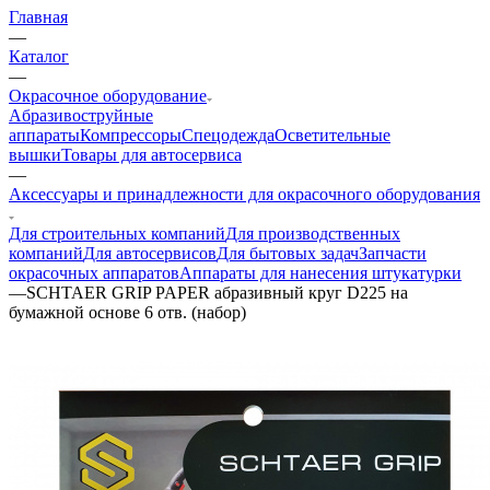
Главная
—
Каталог
—
Окрасочное оборудование
Aбразивоструйные
аппараты
Компрессоры
Спецодежда
Осветительные
вышки
Товары для автосервиса
—
Аксессуары и принадлежности для окрасочного оборудования
Для строительных компаний
Для производственных
компаний
Для автосервисов
Для бытовых задач
Запчасти
окрасочных аппаратов
Аппараты для нанесения штукатурки
—
SCHTAER GRIP PAPER абразивный круг D225 на
бумажной основе 6 отв. (набор)