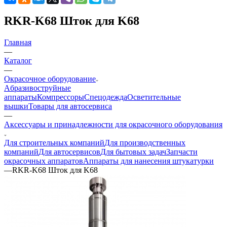
RKR-K68 Шток для K68
Главная
—
Каталог
—
Окрасочное оборудование
Aбразивоструйные
аппараты
Компрессоры
Спецодежда
Осветительные
вышки
Товары для автосервиса
—
Аксессуары и принадлежности для окрасочного оборудования
Для строительных компаний
Для производственных
компаний
Для автосервисов
Для бытовых задач
Запчасти
окрасочных аппаратов
Аппараты для нанесения штукатурки
—
RKR-K68 Шток для K68