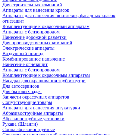
Для строительных компаний
Аппараты для нанесения красок
Аппараты для нанесения шпатлевок, фасадных красок,
огнезащит
Комплектующие к окрасочный аппаратам
Аппараты с бензопроводом
Нанесение дорожной разметки
Для производственных компаний
Электрические аппараты
Воздушный привод
Комбинированное напыление
Нанесение огнезащит
Аппараты с бензопроводом
Комплектующие к окрасочным аппаратам
Насадки для окрашивания труб изнутри
Для автосервисов
Для бытовых задач
Запчасти окрасочных аппаратов
Сопутствующие товары
Аппараты для нанесения штукатурки
Aбразивоструйные аппараты
Абразивоструйные установки
Рукава (Шланги)
Сопла абразивоструйные
Средства индивидуальной защиты пескоструйщика