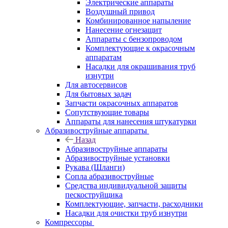
Электрические аппараты
Воздушный привод
Комбинированное напыление
Нанесение огнезащит
Аппараты с бензопроводом
Комплектующие к окрасочным
аппаратам
Насадки для окрашивания труб
изнутри
Для автосервисов
Для бытовых задач
Запчасти окрасочных аппаратов
Сопутствующие товары
Аппараты для нанесения штукатурки
Aбразивоструйные аппараты
Назад
Aбразивоструйные аппараты
Абразивоструйные установки
Рукава (Шланги)
Сопла абразивоструйные
Средства индивидуальной защиты
пескоструйщика
Комплектующие, запчасти, расходники
Насадки для очистки труб изнутри
Компрессоры