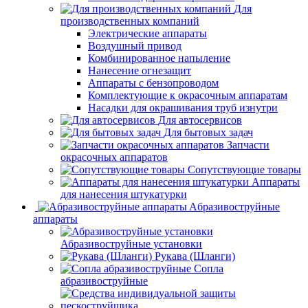
Для
производственных компаний
Электрические аппараты
Воздушный привод
Комбинированное напыление
Нанесение огнезащит
Аппараты с бензопроводом
Комплектующие к окрасочным аппаратам
Насадки для окрашивания труб изнутри
Для автосервисов
Для бытовых задач
Запчасти
окрасочных аппаратов
Сопутствующие товары
Аппараты
для нанесения штукатурки
Aбразивоструйные
аппараты
Абразивоструйные установки
Рукава (Шланги)
Сопла
абразивоструйные