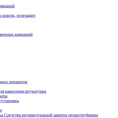
компаний
 красок, огнезащит
твенных компаний
чных аппаратов
ля нанесения штукатурки
раты
 установки
ые
Средства индивидуальной защиты пескоструйщика