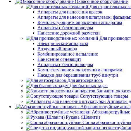
Окрасочное оборудование
Для строительных 
Аппараты для нанесения красок
Аппараты для нанесения шпатлевок, фасадных
Комплектующие к окрасочный аппаратам
Аппараты с бензопроводом
Нанесение дорожной разметки
Для производс
Электрические аппараты
Воздушный привод
Комбинированное напыление
Нанесение огнезащит
Аппараты с бензопроводом
Комплектующие к окрасочным аппаратам
Насадки для окрашивания труб изнутри
Для автосервисов
Для бытовых задач
Запчасти окрасо
Сопутствующие товары
Аппараты д
Aбразивоструйные аппа
Абразивоструйные
Рукава (Шланги)
Сопла абразивоструйн