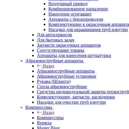
Воздушный привод
Комбинированное напыление
Нанесение огнезащит
Аппараты с бензопроводом
Комплектующие к окрасочным аппарат
Насадки для окрашивания труб изнутри
Для автосервисов
Для бытовых задач
Запчасти окрасочных аппаратов
Сопутствующие товары
Аппараты для нанесения штукатурки
Aбразивоструйные аппараты
Назад
Aбразивоструйные аппараты
Абразивоструйные установки
Рукава (Шланги)
Сопла абразивоструйные
Средства индивидуальной защиты пескостру
Комплектующие, запчасти, расходники
Насадки для очистки труб изнутри
Компрессоры
Назад
Компрессоры
Remeza
Master Blast