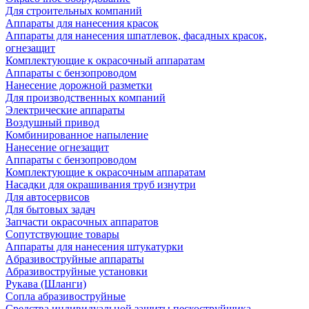
Для строительных компаний
Аппараты для нанесения красок
Аппараты для нанесения шпатлевок, фасадных красок,
огнезащит
Комплектующие к окрасочный аппаратам
Аппараты с бензопроводом
Нанесение дорожной разметки
Для производственных компаний
Электрические аппараты
Воздушный привод
Комбинированное напыление
Нанесение огнезащит
Аппараты с бензопроводом
Комплектующие к окрасочным аппаратам
Насадки для окрашивания труб изнутри
Для автосервисов
Для бытовых задач
Запчасти окрасочных аппаратов
Сопутствующие товары
Аппараты для нанесения штукатурки
Aбразивоструйные аппараты
Абразивоструйные установки
Рукава (Шланги)
Сопла абразивоструйные
Средства индивидуальной защиты пескоструйщика