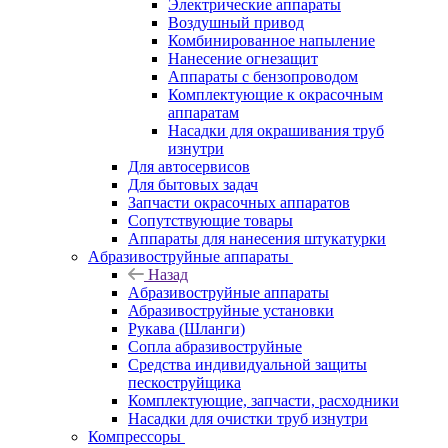
Электрические аппараты
Воздушный привод
Комбинированное напыление
Нанесение огнезащит
Аппараты с бензопроводом
Комплектующие к окрасочным
аппаратам
Насадки для окрашивания труб
изнутри
Для автосервисов
Для бытовых задач
Запчасти окрасочных аппаратов
Сопутствующие товары
Аппараты для нанесения штукатурки
Aбразивоструйные аппараты
Назад
Aбразивоструйные аппараты
Абразивоструйные установки
Рукава (Шланги)
Сопла абразивоструйные
Средства индивидуальной защиты
пескоструйщика
Комплектующие, запчасти, расходники
Насадки для очистки труб изнутри
Компрессоры