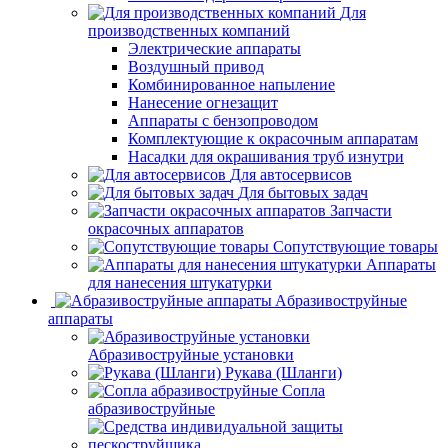
Для
производственных компаний
Электрические аппараты
Воздушный привод
Комбинированное напыление
Нанесение огнезащит
Аппараты с бензопроводом
Комплектующие к окрасочным аппаратам
Насадки для окрашивания труб изнутри
Для автосервисов
Для бытовых задач
Запчасти
окрасочных аппаратов
Сопутствующие товары
Аппараты
для нанесения штукатурки
Aбразивоструйные
аппараты
Абразивоструйные установки
Рукава (Шланги)
Сопла
абразивоструйные