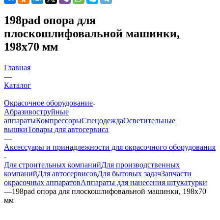
198pad опора для
плоскошлифовальной машинки,
198x70 мм
Главная
—
Каталог
—
Окрасочное оборудование
Aбразивоструйные
аппараты
Компрессоры
Спецодежда
Осветительные
вышки
Товары для автосервиса
—
Аксессуары и принадлежности для окрасочного оборудования
Для строительных компаний
Для производственных
компаний
Для автосервисов
Для бытовых задач
Запчасти
окрасочных аппаратов
Аппараты для нанесения штукатурки
—
198pad опора для плоскошлифовальной машинки, 198x70
мм