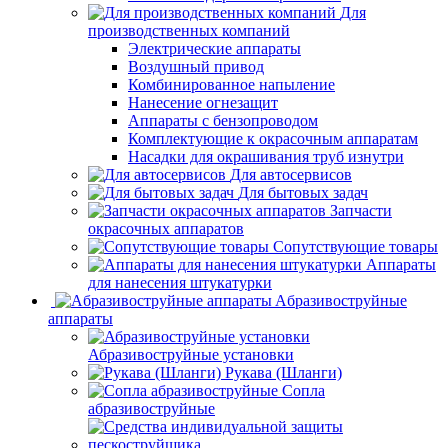
Для
производственных компаний
Электрические аппараты
Воздушный привод
Комбинированное напыление
Нанесение огнезащит
Аппараты с бензопроводом
Комплектующие к окрасочным аппаратам
Насадки для окрашивания труб изнутри
Для автосервисов
Для бытовых задач
Запчасти
окрасочных аппаратов
Сопутствующие товары
Аппараты
для нанесения штукатурки
Aбразивоструйные
аппараты
Абразивоструйные установки
Рукава (Шланги)
Сопла
абразивоструйные