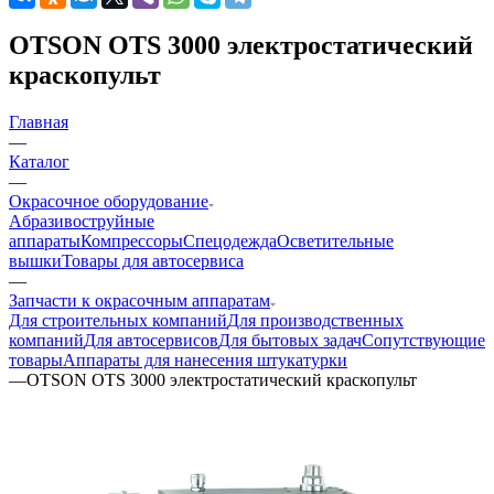
OTSON OTS 3000 электростатический
краскопульт
Главная
—
Каталог
—
Окрасочное оборудование
Aбразивоструйные
аппараты
Компрессоры
Спецодежда
Осветительные
вышки
Товары для автосервиса
—
Запчасти к окрасочным аппаратам
Для строительных компаний
Для производственных
компаний
Для автосервисов
Для бытовых задач
Сопутствующие
товары
Аппараты для нанесения штукатурки
—
OTSON OTS 3000 электростатический краскопульт