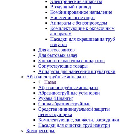
Электрические аппараты
Воздушный привод
Комбинированное напыление
Нанесение огнезащит
Аппараты с бензопроводом
Комплектующие к окрасочным
аппаратам
Насадки для окрашивания труб
изнутри
Для автосервисов
Для бытовых задач
Запчасти окрасочных аппаратов
Сопутствующие товары
Аппараты для нанесения штукатурки
Aбразивоструйные аппараты
Назад
Aбразивоструйные аппараты
Абразивоструйные установки
Рукава (Шланги)
Сопла абразивоструйные
Средства индивидуальной защиты
пескоструйщика
Комплектующие, запчасти, расходники
Насадки для очистки труб изнутри
Компрессоры