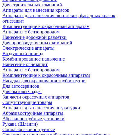
Для строительных компаний
Аппараты для нанесения красок
Аппараты для нанесения шпатлевок, фасадных красок,
огнезащит
Комплектующие к окрасочный аппаратам
Аппараты с бензопроводом
Нанесение дорожной разметки
Для производственных компаний
Электрические аппараты
Воздушный привод
Комбинированное напыление
Нанесение огнезащит
Аппараты с бензопроводом
Комплектующие к окрасочным аппаратам
Насадки для окрашивания труб изнутри
Для автосервисов
Для бытовых задач
Запчасти окрасочных аппаратов
Сопутствующие товары
Аппараты для нанесения штукатурки
Aбразивоструйные аппараты
Абразивоструйные установки
Рукава (Шланги)
Сопла абразивоструйные
Средства индивидуальной защиты пескоструйщика