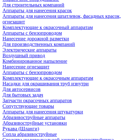
Для строительных компаний
Аппараты для нанесения красок
Аппараты для нанесения шпатлевок, фасадных красок,
огнезащит
Комплектующие к окрасочный аппаратам
Аппараты с бензопроводом
Нанесение дорожной разметки
Для производственных компаний
Электрические аппараты
Воздушный привод
Комбинированное напыление
Нанесение огнезащит
Аппараты с бензопроводом
Комплектующие к окрасочным аппаратам
Насадки для окрашивания труб изнутри
Для автосервисов
Для бытовых задач
Запчасти окрасочных аппаратов
Сопутствующие товары
Аппараты для нанесения штукатурки
Aбразивоструйные аппараты
Абразивоструйные установки
Рукава (Шланги)
Сопла абразивоструйные
Средства индивидуальной защиты пескоструйщика