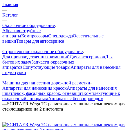
Главная
—
Каталог
—
Окрасочное оборудование
Aбразивоструйные
аппараты
Компрессоры
Спецодежда
Осветительные
вышки
Товары для автосервиса
—
Строительное окрасочное оборудование
Для производственных компаний
Для автосервисов
Для
бытовых задач
Запчасти окрасочных
аппаратов
Сопутствующие товары
Аппараты для нанесения
штукатурки
—
Машины для нанесения дорожной разметки
Аппараты для нанесения красок
Аппараты для нанесения
шпатлевок, фасадных красок, огнезащит
Комплектующие к
окрасочный аппаратам
Аппараты с бензопроводом
—
SCHTAER Wega 7G разметочная машина с комплектом для
стеклошариков на 2 пистолета