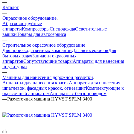
—
Каталог
—
Окрасочное оборудование
Aбразивоструйные
аппараты
Компрессоры
Спецодежда
Осветительные
вышки
Товары для автосервиса
—
Строительное окрасочное оборудование
Для производственных компаний
Для автосервисов
Для
бытовых задач
Запчасти окрасочных
аппаратов
Сопутствующие товары
Аппараты для нанесения
штукатурки
—
Машины для нанесения дорожной разметки
Аппараты для нанесения красок
Аппараты для нанесения
шпатлевок, фасадных красок, огнезащит
Комплектующие к
окрасочный аппаратам
Аппараты с бензопроводом
—
Разметочная машина HYVST SPLM 3400