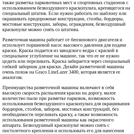
также разметка парковочных мест и спортивных стадионов с
использованием безвоздушного краскопульта, крепящегося на
специальный штатив. Если нужно работать по шаблону или
окрашивать придорожные конструкции, столбы, бордюры,
мостовые конструкции, заборы, ограждения, безвоздушный
краскопульт можно снять со штатива.
Разметочная машина работает от бензинового двигателя и
использует поршневой насос высокого давления для подачи
краски. Краска подается из заводского ведра с краской в
специальное углубление на машине, так что ее не нужно
цедить или переливать. Краска забирается через специальный
гибкий заборник для краски. Дизайн разметочной машины
очень похож на Graco LineLazer 3400, которая является ее
аналогом.
Преимущества разметочной машины включают в себя
высокую скорость распыления краски на дорогу, малое
количество пыли при разметке парковок, возможность
использования безвоздушного краскопульта для окрашивания
бордюров, столбов, заборов, мостовых конструкций, без
необходимости переливать краску, а также возможность
использования разметочной машины как окрасочного
аппарата. Безвоздушный краскопульт можно снять с
пистолетного крепления и использовать его для нанесения