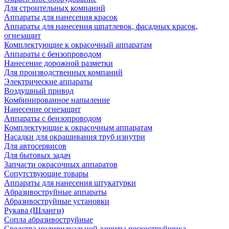
Для строительных компаний
Аппараты для нанесения красок
Аппараты для нанесения шпатлевок, фасадных красок,
огнезащит
Комплектующие к окрасочный аппаратам
Аппараты с бензопроводом
Нанесение дорожной разметки
Для производственных компаний
Электрические аппараты
Воздушный привод
Комбинированное напыление
Нанесение огнезащит
Аппараты с бензопроводом
Комплектующие к окрасочным аппаратам
Насадки для окрашивания труб изнутри
Для автосервисов
Для бытовых задач
Запчасти окрасочных аппаратов
Сопутствующие товары
Аппараты для нанесения штукатурки
Aбразивоструйные аппараты
Абразивоструйные установки
Рукава (Шланги)
Сопла абразивоструйные
Средства индивидуальной защиты пескоструйщика