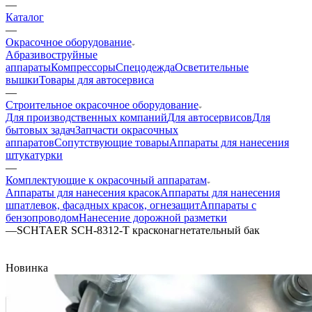
—
Каталог
—
Окрасочное оборудование
Aбразивоструйные
аппараты
Компрессоры
Спецодежда
Осветительные
вышки
Товары для автосервиса
—
Строительное окрасочное оборудование
Для производственных компаний
Для автосервисов
Для
бытовых задач
Запчасти окрасочных
аппаратов
Сопутствующие товары
Аппараты для нанесения
штукатурки
—
Комплектующие к окрасочный аппаратам
Аппараты для нанесения красок
Аппараты для нанесения
шпатлевок, фасадных красок, огнезащит
Аппараты с
бензопроводом
Нанесение дорожной разметки
—
SCHTAER SCH-8312-T красконагнетательный бак
Новинка