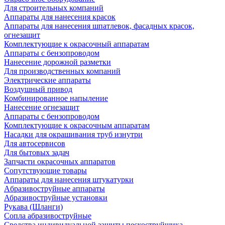
Для строительных компаний
Аппараты для нанесения красок
Аппараты для нанесения шпатлевок, фасадных красок,
огнезащит
Комплектующие к окрасочный аппаратам
Аппараты с бензопроводом
Нанесение дорожной разметки
Для производственных компаний
Электрические аппараты
Воздушный привод
Комбинированное напыление
Нанесение огнезащит
Аппараты с бензопроводом
Комплектующие к окрасочным аппаратам
Насадки для окрашивания труб изнутри
Для автосервисов
Для бытовых задач
Запчасти окрасочных аппаратов
Сопутствующие товары
Аппараты для нанесения штукатурки
Aбразивоструйные аппараты
Абразивоструйные установки
Рукава (Шланги)
Сопла абразивоструйные
Средства индивидуальной защиты пескоструйщика