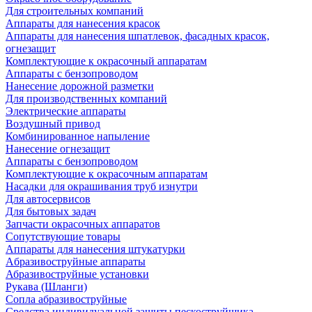
Для строительных компаний
Аппараты для нанесения красок
Аппараты для нанесения шпатлевок, фасадных красок,
огнезащит
Комплектующие к окрасочный аппаратам
Аппараты с бензопроводом
Нанесение дорожной разметки
Для производственных компаний
Электрические аппараты
Воздушный привод
Комбинированное напыление
Нанесение огнезащит
Аппараты с бензопроводом
Комплектующие к окрасочным аппаратам
Насадки для окрашивания труб изнутри
Для автосервисов
Для бытовых задач
Запчасти окрасочных аппаратов
Сопутствующие товары
Аппараты для нанесения штукатурки
Aбразивоструйные аппараты
Абразивоструйные установки
Рукава (Шланги)
Сопла абразивоструйные
Средства индивидуальной защиты пескоструйщика