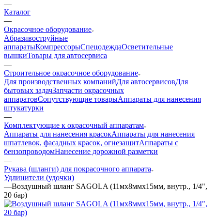
—
Каталог
—
Окрасочное оборудование
Aбразивоструйные
аппараты
Компрессоры
Спецодежда
Осветительные
вышки
Товары для автосервиса
—
Строительное окрасочное оборудование
Для производственных компаний
Для автосервисов
Для
бытовых задач
Запчасти окрасочных
аппаратов
Сопутствующие товары
Аппараты для нанесения
штукатурки
—
Комплектующие к окрасочный аппаратам
Аппараты для нанесения красок
Аппараты для нанесения
шпатлевок, фасадных красок, огнезащит
Аппараты с
бензопроводом
Нанесение дорожной разметки
—
Рукава (шланги) для покрасочного аппарата
Удлинители (удочки)
—
Воздушный шланг SAGOLA (11мх8ммх15мм, внутр., 1/4",
20 бар)