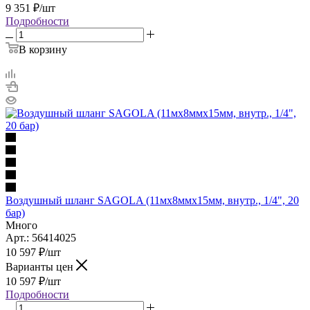
9 351
₽
/шт
Подробности
В корзину
Воздушный шланг SAGOLA (11мх8ммх15мм, внутр., 1/4", 20
бар)
Много
Арт.: 56414025
10 597
₽
/шт
Варианты цен
10 597
₽
/шт
Подробности