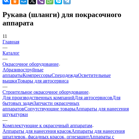
Рукава (шланги) для покрасочного
аппарата
11
Главная
—
Каталог
—
Окрасочное оборудование
Aбразивоструйные
аппараты
Компрессоры
Спецодежда
Осветительные
вышки
Товары для автосервиса
—
Строительное окрасочное оборудование
Для производственных компаний
Для автосервисов
Для
бытовых задач
Запчасти окрасочных
аппаратов
Сопутствующие товары
Аппараты для нанесения
штукатурки
—
Комплектующие к окрасочный аппаратам
Аппараты для нанесения красок
Аппараты для нанесения
шпатлевок, фасадных красок, огнезащит
Аппараты с