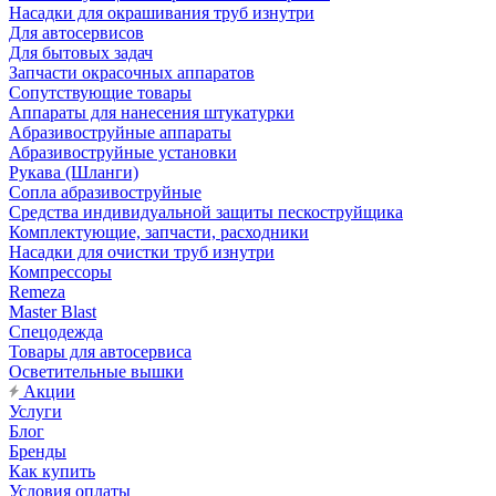
Насадки для окрашивания труб изнутри
Для автосервисов
Для бытовых задач
Запчасти окрасочных аппаратов
Сопутствующие товары
Аппараты для нанесения штукатурки
Aбразивоструйные аппараты
Абразивоструйные установки
Рукава (Шланги)
Сопла абразивоструйные
Средства индивидуальной защиты пескоструйщика
Комплектующие, запчасти, расходники
Насадки для очистки труб изнутри
Компрессоры
Remeza
Master Blast
Спецодежда
Товары для автосервиса
Осветительные вышки
Акции
Услуги
Блог
Бренды
Как купить
Условия оплаты