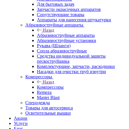
Для бытовых задач
Запчасти окрасочных аппаратов
Сопутствующие товары
Аппараты для нанесения штукатурки
Aбразивоструйные аппараты
Назад
Aбразивоструйные аппараты
Абразивоструйные установки
Рукава (Шланги)
Сопла абразивоструйные
Средства индивидуальной защиты
пескоструйщика
Комплектующие, запчасти, расходники
Насадки для очистки труб изнутри
Компрессоры
Назад
Компрессоры
Remeza
Master Blast
Спецодежда
Товары для автосервиса
Осветительные вышки
Акции
Услуги
Блог