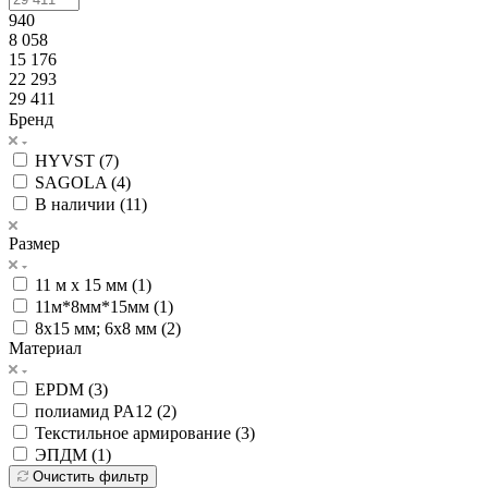
940
8 058
15 176
22 293
29 411
Бренд
HYVST (
7
)
SAGOLA (
4
)
В наличии (
11
)
Размер
11 м х 15 мм (
1
)
11м*8мм*15мм (
1
)
8х15 мм; 6х8 мм (
2
)
Материал
EPDM (
3
)
полиамид PA12 (
2
)
Текстильное армирование (
3
)
ЭПДМ (
1
)
Очистить фильтр