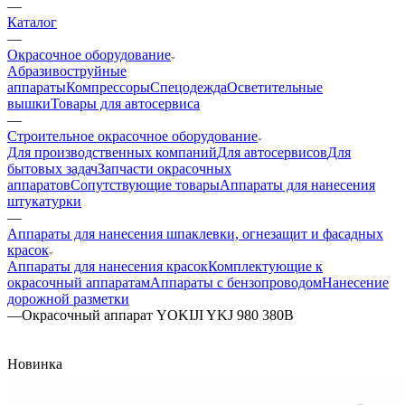
—
Каталог
—
Окрасочное оборудование
Aбразивоструйные
аппараты
Компрессоры
Спецодежда
Осветительные
вышки
Товары для автосервиса
—
Строительное окрасочное оборудование
Для производственных компаний
Для автосервисов
Для
бытовых задач
Запчасти окрасочных
аппаратов
Сопутствующие товары
Аппараты для нанесения
штукатурки
—
Аппараты для нанесения шпаклевки, огнезащит и фасадных
красок
Аппараты для нанесения красок
Комплектующие к
окрасочный аппаратам
Аппараты с бензопроводом
Нанесение
дорожной разметки
—
Окрасочный аппарат YOKIJI YKJ 980 380B
Новинка