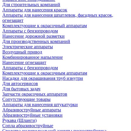
Для строительных компаний
Аппараты для нанесения красок
Аппараты для нанесения шпатлевок, фасадных красок,
огнезащит
Комплектующие к окрасочный аппаратам
Аппараты с бензопроводом
Нанесение дорожной разметки
Для производственных компаний
Электрические аппараты
Воздушный привод
Комбинированное напыление
Нанесение огнезащит
Аппараты с бензопроводом
Комплектующие к окрасочным аппаратам
Насадки для окрашивания труб изнутри
Для автосервисов
Для бытовых задач
Запчасти окрасочных аппаратов
Сопутствующие товары
Аппараты для нанесения штукатурки
Aбразивоструйные аппараты
Абразивоструйные установки
Рукава (Шланги)
Сопла абразивоструйные
Средства индивидуальной защиты пескоструйщика