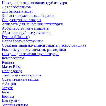
Насадки для окрашивания труб изнутри
Для автосервисов
Для бытовых задач
Запчасти окрасочных аппаратов
Сопутствующие товары
Аппараты для нанесения штукатурки
Aбразивоструйные аппараты
Абразивоструйные установки
Рукава (Шланги)
Сопла абразивоструйные
Средства индивидуальной защиты пескоструйщика
Комплектующие, запчасти, расходники
Насадки для очистки труб изнутри
Компрессоры
Remeza
Master Blast
Спецодежда
Товары для автосервиса
Осветительные вышки
Акции
Услуги
Блог
Бренды
Как купить
Условия оплаты