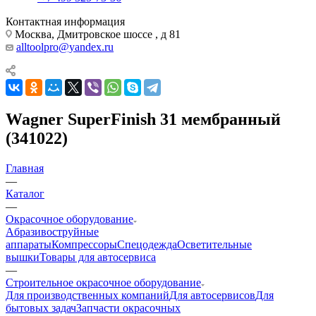
Контактная информация
Москва, Дмитровское шоссе , д 81
alltoolpro@yandex.ru
Wagner SuperFinish 31 мембранный
(341022)
Главная
—
Каталог
—
Окрасочное оборудование
Aбразивоструйные
аппараты
Компрессоры
Спецодежда
Осветительные
вышки
Товары для автосервиса
—
Строительное окрасочное оборудование
Для производственных компаний
Для автосервисов
Для
бытовых задач
Запчасти окрасочных