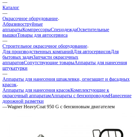
—
Каталог
—
Окрасочное оборудование
Aбразивоструйные
аппараты
Компрессоры
Спецодежда
Осветительные
вышки
Товары для автосервиса
—
Строительное окрасочное оборудование
Для производственных компаний
Для автосервисов
Для
бытовых задач
Запчасти окрасочных
аппаратов
Сопутствующие товары
Аппараты для нанесения
штукатурки
—
Аппараты для нанесения шпаклевки, огнезащит и фасадных
красок
Аппараты для нанесения красок
Комплектующие к
окрасочный аппаратам
Аппараты с бензопроводом
Нанесение
дорожной разметки
—
Wagner HeavyCoat 950 G с бензиновым двигателем