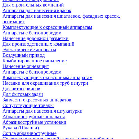
Для строительных компаний
Аппараты для нанесения красок
Аппараты для нанесения шпатлевок, фасадных красок,
огнезащит
Комплектующие к окрасочный аппаратам
Аппараты с бензопроводом
Нанесение дорожной разметки
Для производственных компаний
Электрические аппараты
Воздушный привод
Комбинированное напыление
Нанесение огнезащит
Аппараты с бензопроводом
Комплектующие к окрасочным аппаратам
Насадки для окрашивания труб изнутри
Для автосервисов
Для бытовых задач
Запчасти окрасочных аппаратов
Сопутствующие товары
Аппараты для нанесения штукатурки
Aбразивоструйные аппараты
Абразивоструйные установки
Рукава (Шланги)
Сопла абразивоструйные
Средства индивидуальной защиты пескоструйщика