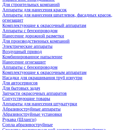
Для строительных компаний
Аппараты для нанесения красок
Аппараты для нанесения шпатлевок, фасадных красок,
огнезащит
Комплектующие к окрасочный аппаратам
Аппараты с бензопроводом
Нанесение дорожной разметки
Для производственных компаний
Электрические аппараты
Воздушный привод
Комбинированное напыление
Нанесение огнезащит
Аппараты с бензопроводом
Комплектующие к окрасочным аппаратам
Насадки для окрашивания труб изнутри
Для автосервисов
Для бытовых задач
Запчасти окрасочных аппаратов
Сопутствующие товары
Аппараты для нанесения штукатурки
Aбразивоструйные аппараты
Абразивоструйные установки
Рукава (Шланги)
Сопла абразивоструйные
Средства индивидуальной защиты пескоструйщика