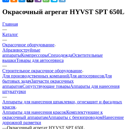
Окрасочный агрегат HYVST SPT 650L
Главная
—
Каталог
—
Окрасочное оборудование
Aбразивоструйные
аппараты
Компрессоры
Спецодежда
Осветительные
вышки
Товары для автосервиса
—
Строительное окрасочное оборудование
Для производственных компаний
Для автосервисов
Для
бытовых задач
Запчасти окрасочных
аппаратов
Сопутствующие товары
Аппараты для нанесения
штукатурки
—
Аппараты для нанесения шпаклевки, огнезащит и фасадных
красок
Аппараты для нанесения красок
Комплектующие к
окрасочный аппаратам
Аппараты с бензопроводом
Нанесение
дорожной разметки
—
Окрасочный агрегат HYVST SPT 650L