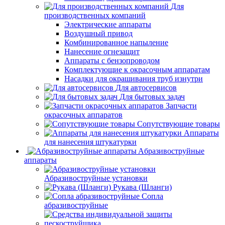
Для
производственных компаний
Электрические аппараты
Воздушный привод
Комбинированное напыление
Нанесение огнезащит
Аппараты с бензопроводом
Комплектующие к окрасочным аппаратам
Насадки для окрашивания труб изнутри
Для автосервисов
Для бытовых задач
Запчасти
окрасочных аппаратов
Сопутствующие товары
Аппараты
для нанесения штукатурки
Aбразивоструйные
аппараты
Абразивоструйные установки
Рукава (Шланги)
Сопла
абразивоструйные