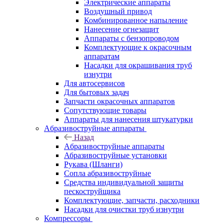
Электрические аппараты
Воздушный привод
Комбинированное напыление
Нанесение огнезащит
Аппараты с бензопроводом
Комплектующие к окрасочным
аппаратам
Насадки для окрашивания труб
изнутри
Для автосервисов
Для бытовых задач
Запчасти окрасочных аппаратов
Сопутствующие товары
Аппараты для нанесения штукатурки
Aбразивоструйные аппараты
Назад
Aбразивоструйные аппараты
Абразивоструйные установки
Рукава (Шланги)
Сопла абразивоструйные
Средства индивидуальной защиты
пескоструйщика
Комплектующие, запчасти, расходники
Насадки для очистки труб изнутри
Компрессоры