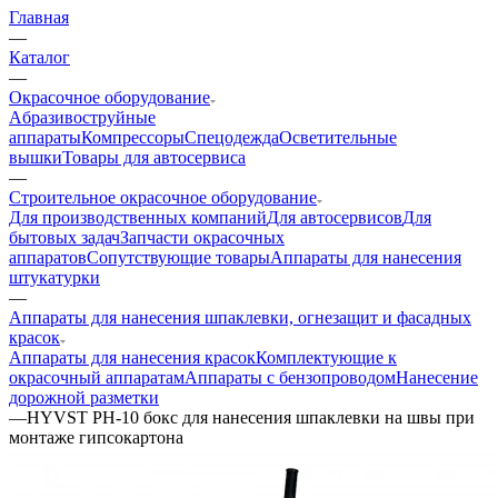
Главная
—
Каталог
—
Окрасочное оборудование
Aбразивоструйные
аппараты
Компрессоры
Спецодежда
Осветительные
вышки
Товары для автосервиса
—
Строительное окрасочное оборудование
Для производственных компаний
Для автосервисов
Для
бытовых задач
Запчасти окрасочных
аппаратов
Сопутствующие товары
Аппараты для нанесения
штукатурки
—
Аппараты для нанесения шпаклевки, огнезащит и фасадных
красок
Аппараты для нанесения красок
Комплектующие к
окрасочный аппаратам
Аппараты с бензопроводом
Нанесение
дорожной разметки
—
HYVST PH-10 бокс для нанесения шпаклевки на швы при
монтаже гипсокартона