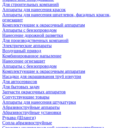
Для строительных компаний
Аппараты для нанесения красок
Аппараты для нанесения шпатлевок, фасадных красок,
огнезащит
Комплектующие к окрасочный аппаратам
Аппараты с бензопроводом
Нанесение дорожной разметки
Для производственных компаний
Электрические аппараты
Воздушный привод
Комбинированное напыление
Нанесение огнезащит
Аппараты с бензопроводом
Комплектующие к окрасочным аппаратам
Насадки для окрашивания труб изнутри
Для автосервисов
Для бытовых задач
Запчасти окрасочных аппаратов
Сопутствующие товары
Аппараты для нанесения штукатурки
Aбразивоструйные аппараты
Абразивоструйные установки
Рукава (Шланги)
Сопла абразивоструйные
Средства индивидуальной защиты пескоструйщика