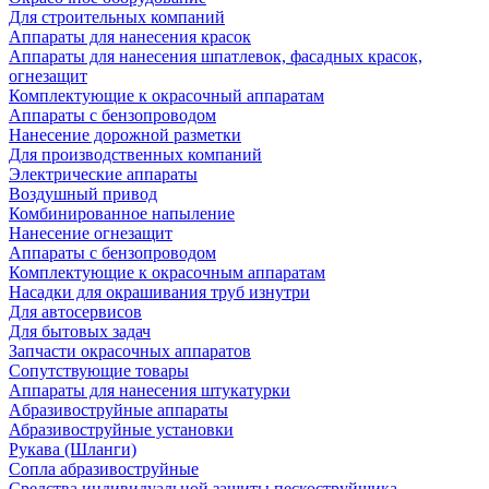
Для строительных компаний
Аппараты для нанесения красок
Аппараты для нанесения шпатлевок, фасадных красок,
огнезащит
Комплектующие к окрасочный аппаратам
Аппараты с бензопроводом
Нанесение дорожной разметки
Для производственных компаний
Электрические аппараты
Воздушный привод
Комбинированное напыление
Нанесение огнезащит
Аппараты с бензопроводом
Комплектующие к окрасочным аппаратам
Насадки для окрашивания труб изнутри
Для автосервисов
Для бытовых задач
Запчасти окрасочных аппаратов
Сопутствующие товары
Аппараты для нанесения штукатурки
Aбразивоструйные аппараты
Абразивоструйные установки
Рукава (Шланги)
Сопла абразивоструйные
Средства индивидуальной защиты пескоструйщика