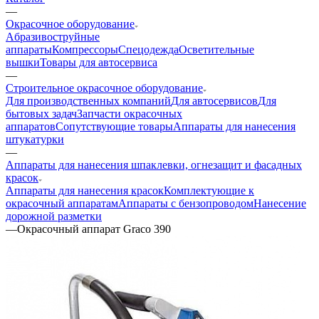
—
Окрасочное оборудование
Aбразивоструйные
аппараты
Компрессоры
Спецодежда
Осветительные
вышки
Товары для автосервиса
—
Строительное окрасочное оборудование
Для производственных компаний
Для автосервисов
Для
бытовых задач
Запчасти окрасочных
аппаратов
Сопутствующие товары
Аппараты для нанесения
штукатурки
—
Аппараты для нанесения шпаклевки, огнезащит и фасадных
красок
Аппараты для нанесения красок
Комплектующие к
окрасочный аппаратам
Аппараты с бензопроводом
Нанесение
дорожной разметки
—
Окрасочный аппарат Graco 390