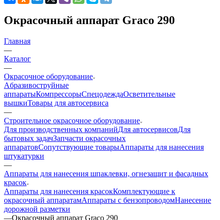
Окрасочный аппарат Graco 290
Главная
—
Каталог
—
Окрасочное оборудование
Aбразивоструйные
аппараты
Компрессоры
Спецодежда
Осветительные
вышки
Товары для автосервиса
—
Строительное окрасочное оборудование
Для производственных компаний
Для автосервисов
Для
бытовых задач
Запчасти окрасочных
аппаратов
Сопутствующие товары
Аппараты для нанесения
штукатурки
—
Аппараты для нанесения шпаклевки, огнезащит и фасадных
красок
Аппараты для нанесения красок
Комплектующие к
окрасочный аппаратам
Аппараты с бензопроводом
Нанесение
дорожной разметки
—
Окрасочный аппарат Graco 290