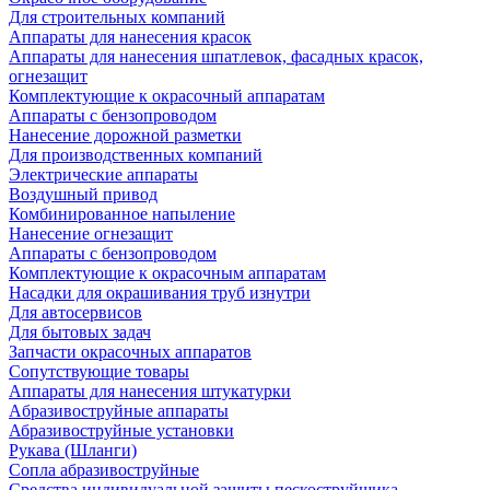
Для строительных компаний
Аппараты для нанесения красок
Аппараты для нанесения шпатлевок, фасадных красок,
огнезащит
Комплектующие к окрасочный аппаратам
Аппараты с бензопроводом
Нанесение дорожной разметки
Для производственных компаний
Электрические аппараты
Воздушный привод
Комбинированное напыление
Нанесение огнезащит
Аппараты с бензопроводом
Комплектующие к окрасочным аппаратам
Насадки для окрашивания труб изнутри
Для автосервисов
Для бытовых задач
Запчасти окрасочных аппаратов
Сопутствующие товары
Аппараты для нанесения штукатурки
Aбразивоструйные аппараты
Абразивоструйные установки
Рукава (Шланги)
Сопла абразивоструйные
Средства индивидуальной защиты пескоструйщика