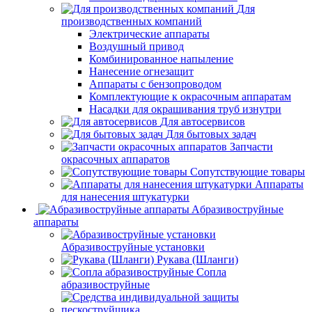
Для
производственных компаний
Электрические аппараты
Воздушный привод
Комбинированное напыление
Нанесение огнезащит
Аппараты с бензопроводом
Комплектующие к окрасочным аппаратам
Насадки для окрашивания труб изнутри
Для автосервисов
Для бытовых задач
Запчасти
окрасочных аппаратов
Сопутствующие товары
Аппараты
для нанесения штукатурки
Aбразивоструйные
аппараты
Абразивоструйные установки
Рукава (Шланги)
Сопла
абразивоструйные