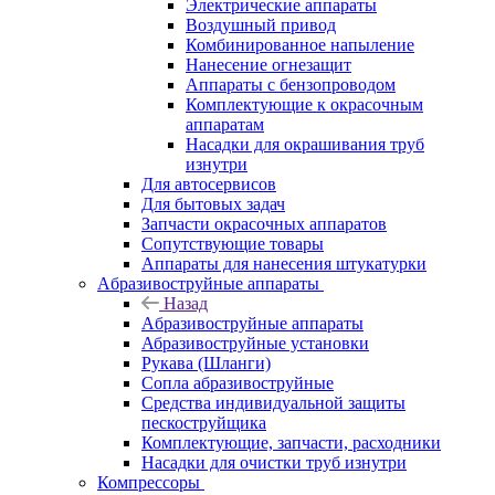
Электрические аппараты
Воздушный привод
Комбинированное напыление
Нанесение огнезащит
Аппараты с бензопроводом
Комплектующие к окрасочным
аппаратам
Насадки для окрашивания труб
изнутри
Для автосервисов
Для бытовых задач
Запчасти окрасочных аппаратов
Сопутствующие товары
Аппараты для нанесения штукатурки
Aбразивоструйные аппараты
Назад
Aбразивоструйные аппараты
Абразивоструйные установки
Рукава (Шланги)
Сопла абразивоструйные
Средства индивидуальной защиты
пескоструйщика
Комплектующие, запчасти, расходники
Насадки для очистки труб изнутри
Компрессоры