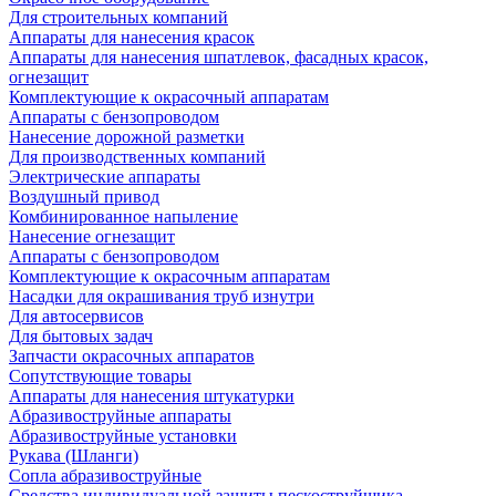
Для строительных компаний
Аппараты для нанесения красок
Аппараты для нанесения шпатлевок, фасадных красок,
огнезащит
Комплектующие к окрасочный аппаратам
Аппараты с бензопроводом
Нанесение дорожной разметки
Для производственных компаний
Электрические аппараты
Воздушный привод
Комбинированное напыление
Нанесение огнезащит
Аппараты с бензопроводом
Комплектующие к окрасочным аппаратам
Насадки для окрашивания труб изнутри
Для автосервисов
Для бытовых задач
Запчасти окрасочных аппаратов
Сопутствующие товары
Аппараты для нанесения штукатурки
Aбразивоструйные аппараты
Абразивоструйные установки
Рукава (Шланги)
Сопла абразивоструйные
Средства индивидуальной защиты пескоструйщика