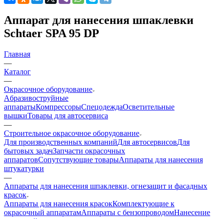
Аппарат для нанесения шпаклевки
Schtaer SPA 95 DP
Главная
—
Каталог
—
Окрасочное оборудование
Aбразивоструйные
аппараты
Компрессоры
Спецодежда
Осветительные
вышки
Товары для автосервиса
—
Строительное окрасочное оборудование
Для производственных компаний
Для автосервисов
Для
бытовых задач
Запчасти окрасочных
аппаратов
Сопутствующие товары
Аппараты для нанесения
штукатурки
—
Аппараты для нанесения шпаклевки, огнезащит и фасадных
красок
Аппараты для нанесения красок
Комплектующие к
окрасочный аппаратам
Аппараты с бензопроводом
Нанесение