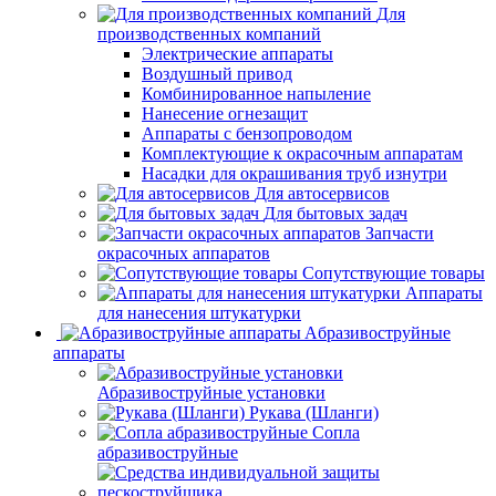
Для
производственных компаний
Электрические аппараты
Воздушный привод
Комбинированное напыление
Нанесение огнезащит
Аппараты с бензопроводом
Комплектующие к окрасочным аппаратам
Насадки для окрашивания труб изнутри
Для автосервисов
Для бытовых задач
Запчасти
окрасочных аппаратов
Сопутствующие товары
Аппараты
для нанесения штукатурки
Aбразивоструйные
аппараты
Абразивоструйные установки
Рукава (Шланги)
Сопла
абразивоструйные