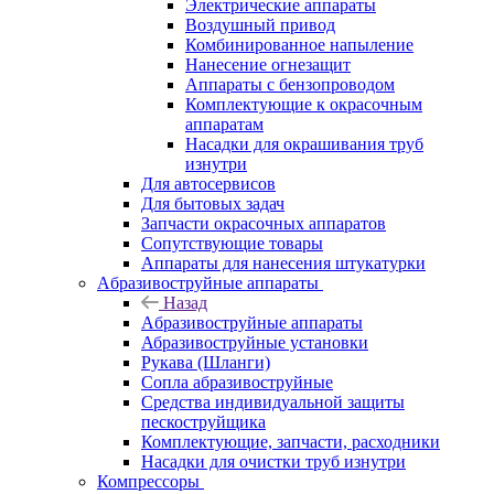
Электрические аппараты
Воздушный привод
Комбинированное напыление
Нанесение огнезащит
Аппараты с бензопроводом
Комплектующие к окрасочным
аппаратам
Насадки для окрашивания труб
изнутри
Для автосервисов
Для бытовых задач
Запчасти окрасочных аппаратов
Сопутствующие товары
Аппараты для нанесения штукатурки
Aбразивоструйные аппараты
Назад
Aбразивоструйные аппараты
Абразивоструйные установки
Рукава (Шланги)
Сопла абразивоструйные
Средства индивидуальной защиты
пескоструйщика
Комплектующие, запчасти, расходники
Насадки для очистки труб изнутри
Компрессоры