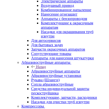
Электрические аппараты
Воздушный привод
Комбинированное напыление
Нанесение огнезащит
Аппараты с бензопроводом
Комплектующие к окрасочным
аппаратам
Насадки для окрашивания труб
изнутри
Для автосервисов
Для бытовых задач
Запчасти окрасочных аппаратов
Сопутствующие товары
Аппараты для нанесения штукатурки
Aбразивоструйные аппараты
Назад
Aбразивоструйные аппараты
Абразивоструйные установки
Рукава (Шланги)
Сопла абразивоструйные
Средства индивидуальной защиты
пескоструйщика
Комплектующие, запчасти, расходники
Насадки для очистки труб изнутри
Компрессоры