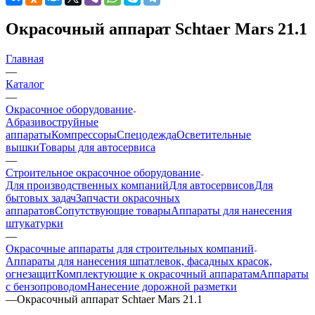
Окрасочный аппарат Schtaer Mars 21.1
Главная
—
Каталог
—
Окрасочное оборудование
Aбразивоструйные
аппараты
Компрессоры
Спецодежда
Осветительные
вышки
Товары для автосервиса
—
Строительное окрасочное оборудование
Для производственных компаний
Для автосервисов
Для
бытовых задач
Запчасти окрасочных
аппаратов
Сопутствующие товары
Аппараты для нанесения
штукатурки
—
Окрасочные аппараты для строительных компаний
Аппараты для нанесения шпатлевок, фасадных красок,
огнезащит
Комплектующие к окрасочный аппаратам
Аппараты
с бензопроводом
Нанесение дорожной разметки
—
Окрасочный аппарат Schtaer Mars 21.1