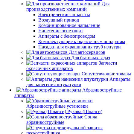
Для
производственных компаний
Электрические аппараты
Воздушный привод
Комбинированное напыление
Нанесение огнезащит
Аппараты с бензопроводом
Комплектующие к окрасочным аппаратам
Насадки для окрашивания труб изнутри
Для автосервисов
Для бытовых задач
Запчасти
окрасочных аппаратов
Сопутствующие товары
Аппараты
для нанесения штукатурки
Aбразивоструйные
аппараты
Абразивоструйные установки
Рукава (Шланги)
Сопла
абразивоструйные