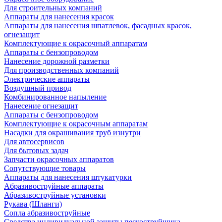
Для строительных компаний
Аппараты для нанесения красок
Аппараты для нанесения шпатлевок, фасадных красок,
огнезащит
Комплектующие к окрасочный аппаратам
Аппараты с бензопроводом
Нанесение дорожной разметки
Для производственных компаний
Электрические аппараты
Воздушный привод
Комбинированное напыление
Нанесение огнезащит
Аппараты с бензопроводом
Комплектующие к окрасочным аппаратам
Насадки для окрашивания труб изнутри
Для автосервисов
Для бытовых задач
Запчасти окрасочных аппаратов
Сопутствующие товары
Аппараты для нанесения штукатурки
Aбразивоструйные аппараты
Абразивоструйные установки
Рукава (Шланги)
Сопла абразивоструйные
Средства индивидуальной защиты пескоструйщика