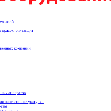
компаний
 красок, огнезащит
твенных компаний
чных аппаратов
ля нанесения штукатурки
раты
 установки