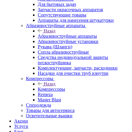
Для бытовых задач
Запчасти окрасочных аппаратов
Сопутствующие товары
Аппараты для нанесения штукатурки
Aбразивоструйные аппараты
Назад
Aбразивоструйные аппараты
Абразивоструйные установки
Рукава (Шланги)
Сопла абразивоструйные
Средства индивидуальной защиты
пескоструйщика
Комплектующие, запчасти, расходники
Насадки для очистки труб изнутри
Компрессоры
Назад
Компрессоры
Remeza
Master Blast
Спецодежда
Товары для автосервиса
Осветительные вышки
Акции
Услуги
Блог