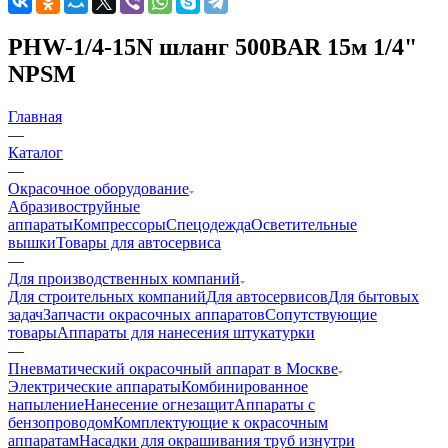
PHW-1/4-15N шланг 500BAR 15м 1/4"
NPSM
Главная
—
Каталог
—
Окрасочное оборудование
Aбразивоструйные
аппараты
Компрессоры
Спецодежда
Осветительные
вышки
Товары для автосервиса
—
Для производственных компаний
Для строительных компаний
Для автосервисов
Для бытовых
задач
Запчасти окрасочных аппаратов
Сопутствующие
товары
Аппараты для нанесения штукатурки
—
Пневматический окрасочный аппарат в Москве
Электрические аппараты
Комбинированное
напыление
Нанесение огнезащит
Аппараты с
бензопроводом
Комплектующие к окрасочным
аппаратам
Насадки для окрашивания труб изнутри