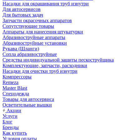
Насадки для окрашивания труб изнутри
Для автосервисов
Для бытовых задач
Запчасти окрасочных аппаратов
Сопутствующие товары
Аппараты для нанесения штукатурки
Aбразивоструйные аппараты
Абразивоструйные установки
Рукава (Шланги)
Сопла абразивоструйные
Средства индивидуальной защиты пескоструйщика
Комплектующие, запчасти, расходники
Насадки для очистки труб изнутри
Компрессоры
Remeza
Master Blast
Спецодежда
Товары для автосервиса
Осветительные вышки
Акции
Услуги
Блог
Бренды
Как купить
Условия оплаты