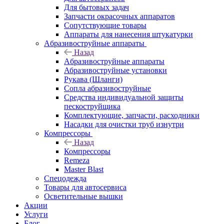
Для бытовых задач
Запчасти окрасочных аппаратов
Сопутствующие товары
Аппараты для нанесения штукатурки
Aбразивоструйные аппараты
Назад
Aбразивоструйные аппараты
Абразивоструйные установки
Рукава (Шланги)
Сопла абразивоструйные
Средства индивидуальной защиты
пескоструйщика
Комплектующие, запчасти, расходники
Насадки для очистки труб изнутри
Компрессоры
Назад
Компрессоры
Remeza
Master Blast
Спецодежда
Товары для автосервиса
Осветительные вышки
Акции
Услуги
Блог