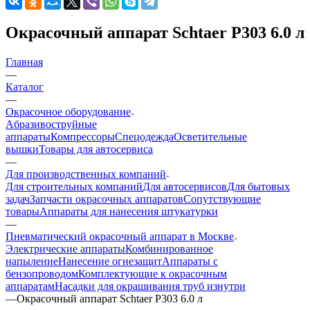
Окрасочный аппарат Schtaer P303 6.0 л
Главная
—
Каталог
—
Окрасочное оборудование
Aбразивоструйные
аппараты
Компрессоры
Спецодежда
Осветительные
вышки
Товары для автосервиса
—
Для производственных компаний
Для строительных компаний
Для автосервисов
Для бытовых
задач
Запчасти окрасочных аппаратов
Сопутствующие
товары
Аппараты для нанесения штукатурки
—
Пневматический окрасочный аппарат в Москве
Электрические аппараты
Комбинированное
напыление
Нанесение огнезащит
Аппараты с
бензопроводом
Комплектующие к окрасочным
аппаратам
Насадки для окрашивания труб изнутри
—
Окрасочный аппарат Schtaer P303 6.0 л