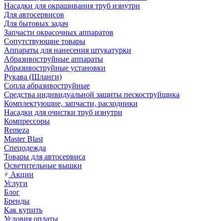
Насадки для окрашивания труб изнутри
Для автосервисов
Для бытовых задач
Запчасти окрасочных аппаратов
Сопутствующие товары
Аппараты для нанесения штукатурки
Aбразивоструйные аппараты
Абразивоструйные установки
Рукава (Шланги)
Сопла абразивоструйные
Средства индивидуальной защиты пескоструйщика
Комплектующие, запчасти, расходники
Насадки для очистки труб изнутри
Компрессоры
Remeza
Master Blast
Спецодежда
Товары для автосервиса
Осветительные вышки
Акции
Услуги
Блог
Бренды
Как купить
Условия оплаты