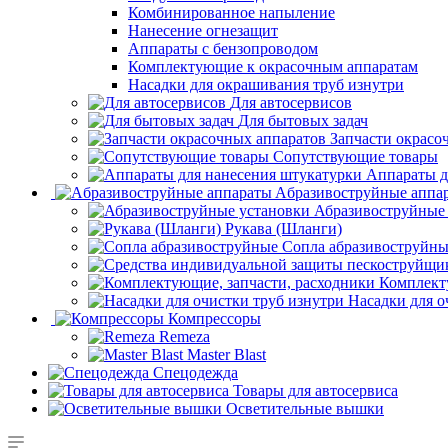
Комбинированное напыление
Нанесение огнезащит
Аппараты с бензопроводом
Комплектующие к окрасочным аппаратам
Насадки для окрашивания труб изнутри
Для автосервисов
Для бытовых задач
Запчасти окрасо
Сопутствующие товары
Аппараты д
Aбразивоструйные аппа
Абразивоструйные
Рукава (Шланги)
Сопла абразивоструйн
Комплект
Насадки для о
Компрессоры
Remeza
Master Blast
Спецодежда
Товары для автосервиса
Осветительные вышки