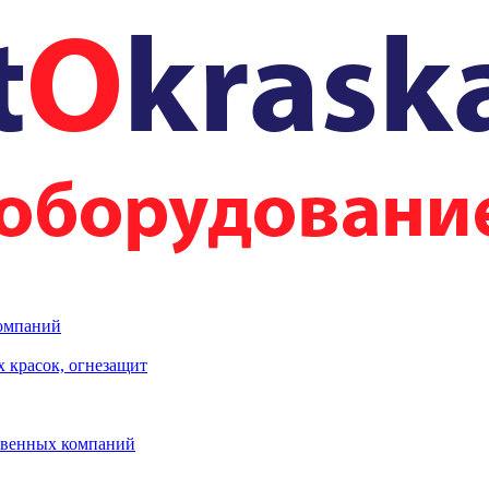
компаний
 красок, огнезащит
твенных компаний