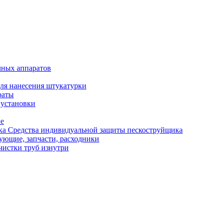
чных аппаратов
ля нанесения штукатурки
раты
 установки
ые
Средства индивидуальной защиты пескоструйщика
ующие, запчасти, расходники
чистки труб изнутри