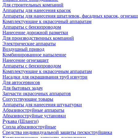
Для строительных компаний
Аппараты для нанесения красок
Аппараты для нанесения шпатлевок, фасадных красок, огнезащ
Комплектующие к окрасочный аппаратам
Аппараты с бензопроводом
Нанесение дорожной разметки
Для производственных компаний
Электрические аппараты
Воздушный привод
Комбинированное напыление
Нанесение огнезащит
Аппараты с бензопроводом
Комплектующие к окрасочным аппаратам
Насадки для окрашивания труб изнутри
Для автосервисов
Для бытовых задач
Запчасти окрасочных аппаратов
Сопутствующие товары
Аппараты для нанесения штукатурки
Aбразивоструйные аппараты
Абразивоструйные установки
Рукава (Шланги)
Сопла абразивоструйные
Средства индивидуальной защиты пескоструйщика
Комплектующие, запчасти, расходники