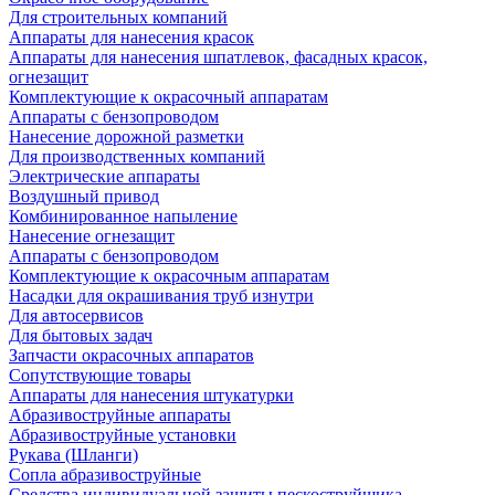
Для строительных компаний
Аппараты для нанесения красок
Аппараты для нанесения шпатлевок, фасадных красок,
огнезащит
Комплектующие к окрасочный аппаратам
Аппараты с бензопроводом
Нанесение дорожной разметки
Для производственных компаний
Электрические аппараты
Воздушный привод
Комбинированное напыление
Нанесение огнезащит
Аппараты с бензопроводом
Комплектующие к окрасочным аппаратам
Насадки для окрашивания труб изнутри
Для автосервисов
Для бытовых задач
Запчасти окрасочных аппаратов
Сопутствующие товары
Аппараты для нанесения штукатурки
Aбразивоструйные аппараты
Абразивоструйные установки
Рукава (Шланги)
Сопла абразивоструйные
Средства индивидуальной защиты пескоструйщика