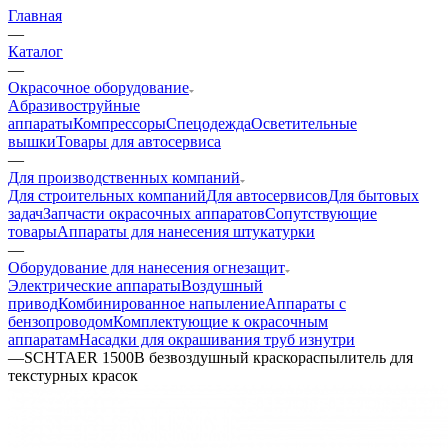
Главная
—
Каталог
—
Окрасочное оборудование
Aбразивоструйные
аппараты
Компрессоры
Спецодежда
Осветительные
вышки
Товары для автосервиса
—
Для производственных компаний
Для строительных компаний
Для автосервисов
Для бытовых
задач
Запчасти окрасочных аппаратов
Сопутствующие
товары
Аппараты для нанесения штукатурки
—
Оборудование для нанесения огнезащит
Электрические аппараты
Воздушный
привод
Комбинированное напыление
Аппараты с
бензопроводом
Комплектующие к окрасочным
аппаратам
Насадки для окрашивания труб изнутри
—
SCHTAER 1500B безвоздушный краскораспылитель для
текстурных красок