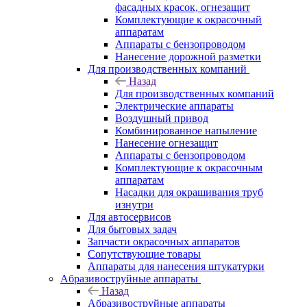
фасадных красок, огнезащит
Комплектующие к окрасочный
аппаратам
Аппараты с бензопроводом
Нанесение дорожной разметки
Для производственных компаний
Назад
Для производственных компаний
Электрические аппараты
Воздушный привод
Комбинированное напыление
Нанесение огнезащит
Аппараты с бензопроводом
Комплектующие к окрасочным
аппаратам
Насадки для окрашивания труб
изнутри
Для автосервисов
Для бытовых задач
Запчасти окрасочных аппаратов
Сопутствующие товары
Аппараты для нанесения штукатурки
Aбразивоструйные аппараты
Назад
Aбразивоструйные аппараты