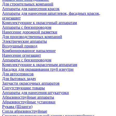
Для строительных компаний
Аппараты для нанесения красок
Аппараты для нанесения шпатлевок, фасадных красок,
огнезащит
Комплектующие к окрасочный аппаратам
Аппараты с бензопроводом
Нанесение дорожной разметки
Для производственных компаний
Электрические аппараты
Воздушный привод
Комбинированное напыление
Нанесение огнезащит
Аппараты с бензопроводом
Комплектующие к окрасочным аппаратам
Насадки для окрашивания труб изнутри
Для автосервисов
Для бытовых задач
Запчасти окрасочных аппаратов
Сопутствующие товары
Аппараты для нанесения штукатурки
Aбразивоструйные аппараты
Абразивоструйные установки
Рукава (Шланги)
Сопла абразивоструйные
Средства индивидуальной защиты пескоструйщика