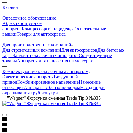
—
Каталог
—
Окрасочное оборудование
Aбразивоструйные
аппараты
Компрессоры
Спецодежда
Осветительные
вышки
Товары для автосервиса
—
Для производственных компаний
Для строительных компаний
Для автосервисов
Для бытовых
задач
Запчасти окрасочных аппаратов
Сопутствующие
товары
Аппараты для нанесения штукатурки
—
Комплектующие к окрасочным аппаратам
Электрические аппараты
Воздушный
привод
Комбинированное напыление
Нанесение
огнезащит
Аппараты с бензопроводом
Насадки для
окрашивания труб изнутри
—
"Wagner" Форсунка сменная Trade Tip 3 №335