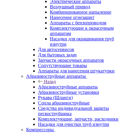
Электрические аппараты
Воздушный привод
Комбинированное напыление
Нанесение огнезащит
Аппараты с бензопроводом
Комплектующие к окрасочным
аппаратам
Насадки для окрашивания труб
изнутри
Для автосервисов
Для бытовых задач
Запчасти окрасочных аппаратов
Сопутствующие товары
Аппараты для нанесения штукатурки
Aбразивоструйные аппараты
Назад
Aбразивоструйные аппараты
Абразивоструйные установки
Рукава (Шланги)
Сопла абразивоструйные
Средства индивидуальной защиты
пескоструйщика
Комплектующие, запчасти, расходники
Насадки для очистки труб изнутри
Компрессоры