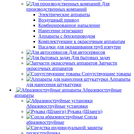
Для
производственных компаний
Электрические аппараты
Воздушный привод
Комбинированное напыление
Нанесение огнезащит
Аппараты с бензопроводом
Комплектующие к окрасочным аппаратам
Насадки для окрашивания труб изнутри
Для автосервисов
Для бытовых задач
Запчасти
окрасочных аппаратов
Сопутствующие товары
Аппараты
для нанесения штукатурки
Aбразивоструйные
аппараты
Абразивоструйные установки
Рукава (Шланги)
Сопла
абразивоструйные