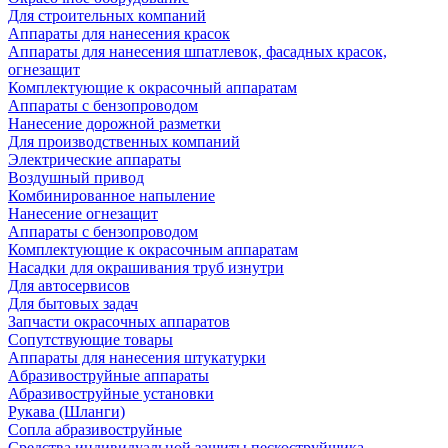
Для строительных компаний
Аппараты для нанесения красок
Аппараты для нанесения шпатлевок, фасадных красок,
огнезащит
Комплектующие к окрасочный аппаратам
Аппараты с бензопроводом
Нанесение дорожной разметки
Для производственных компаний
Электрические аппараты
Воздушный привод
Комбинированное напыление
Нанесение огнезащит
Аппараты с бензопроводом
Комплектующие к окрасочным аппаратам
Насадки для окрашивания труб изнутри
Для автосервисов
Для бытовых задач
Запчасти окрасочных аппаратов
Сопутствующие товары
Аппараты для нанесения штукатурки
Aбразивоструйные аппараты
Абразивоструйные установки
Рукава (Шланги)
Сопла абразивоструйные
Средства индивидуальной защиты пескоструйщика