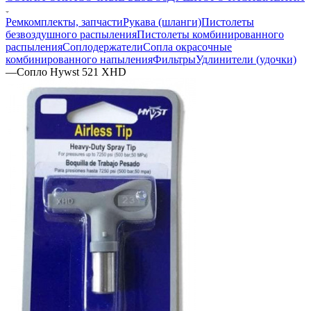
Ремкомплекты, запчасти
Рукава (шланги)
Пистолеты
безвоздушного распыления
Пистолеты комбинированного
распыления
Соплодержатели
Сопла окрасочные
комбинированного напыления
Фильтры
Удлинители (удочки)
—
Сопло Hywst 521 XHD