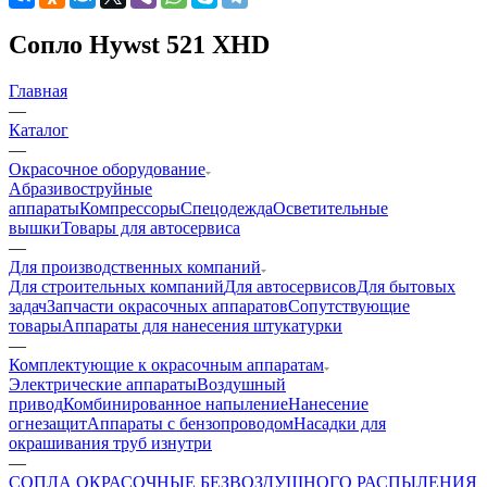
Сопло Hywst 521 XHD
Главная
—
Каталог
—
Окрасочное оборудование
Aбразивоструйные
аппараты
Компрессоры
Спецодежда
Осветительные
вышки
Товары для автосервиса
—
Для производственных компаний
Для строительных компаний
Для автосервисов
Для бытовых
задач
Запчасти окрасочных аппаратов
Сопутствующие
товары
Аппараты для нанесения штукатурки
—
Комплектующие к окрасочным аппаратам
Электрические аппараты
Воздушный
привод
Комбинированное напыление
Нанесение
огнезащит
Аппараты с бензопроводом
Насадки для
окрашивания труб изнутри
—
СОПЛА ОКРАСОЧНЫЕ БЕЗВОЗДУШНОГО РАСПЫЛЕНИЯ