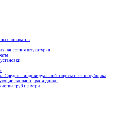
чных аппаратов
ля нанесения штукатурки
раты
 установки
ые
Средства индивидуальной защиты пескоструйщика
ующие, запчасти, расходники
чистки труб изнутри