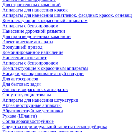
Для строительных компаний
Аппараты для нанесения красок
Аппараты для нанесения шпатлевок, фасадных красок, огнезащ
Комплектующие к окрасочный аппаратам
Аппараты с бензопроводом
Нанесение дорожной разметки
Для производственных компаний
Электрические аппараты
Воздушный привод
Комбинированное напыление
Нанесение огнезащит
Аппараты с бензопроводом
Комплектующие к окрасочным аппаратам
Насадки для окрашивания труб изнутри
Для автосервисов
Для бытовых задач
Запчасти окрасочных аппаратов
Сопутствующие товары
Аппараты для нанесения штукатурки
Aбразивоструйные аппараты
Абразивоструйные установки
Рукава (Шланги)
Сопла абразивоструйные
Средства индивидуальной защиты пескоструйщика
Комплектующие, запчасти, расходники