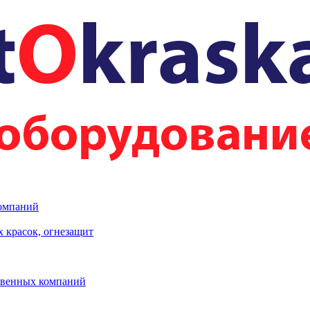
компаний
 красок, огнезащит
твенных компаний