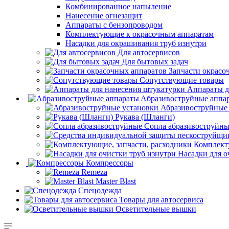
Комбинированное напыление
Нанесение огнезащит
Аппараты с бензопроводом
Комплектующие к окрасочным аппаратам
Насадки для окрашивания труб изнутри
Для автосервисов
Для бытовых задач
Запчасти окрасо
Сопутствующие товары
Аппараты д
Aбразивоструйные аппа
Абразивоструйные
Рукава (Шланги)
Сопла абразивоструйн
Комплект
Насадки для о
Компрессоры
Remeza
Master Blast
Спецодежда
Товары для автосервиса
Осветительные вышки