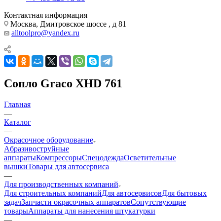
Контактная информация
Москва, Дмитровское шоссе , д 81
alltoolpro@yandex.ru
Сопло Graco XHD 761
Главная
—
Каталог
—
Окрасочное оборудование
Aбразивоструйные
аппараты
Компрессоры
Спецодежда
Осветительные
вышки
Товары для автосервиса
—
Для производственных компаний
Для строительных компаний
Для автосервисов
Для бытовых
задач
Запчасти окрасочных аппаратов
Сопутствующие
товары
Аппараты для нанесения штукатурки
—