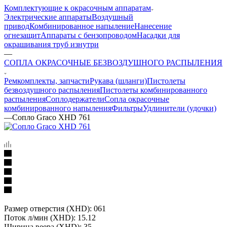
Комплектующие к окрасочным аппаратам
Электрические аппараты
Воздушный
привод
Комбинированное напыление
Нанесение
огнезащит
Аппараты с бензопроводом
Насадки для
окрашивания труб изнутри
—
СОПЛА ОКРАСОЧНЫЕ БЕЗВОЗДУШНОГО РАСПЫЛЕНИЯ
Ремкомплекты, запчасти
Рукава (шланги)
Пистолеты
безвоздушного распыления
Пистолеты комбинированного
распыления
Соплодержатели
Сопла окрасочные
комбинированного напыления
Фильтры
Удлинители (удочки)
—
Сопло Graco XHD 761
Размер отверстия (XHD): 061
Поток л/мин (XHD): 15.12
Ширина веера (XHD): 35