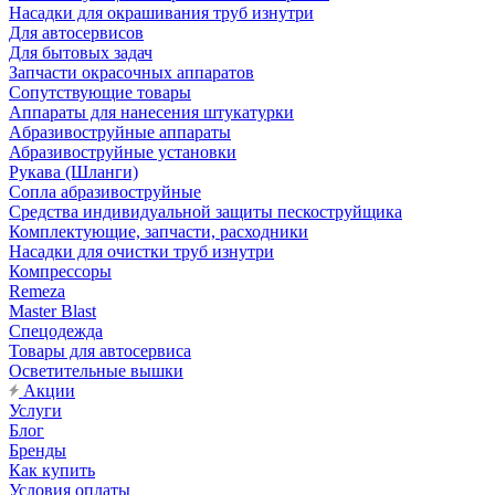
Насадки для окрашивания труб изнутри
Для автосервисов
Для бытовых задач
Запчасти окрасочных аппаратов
Сопутствующие товары
Аппараты для нанесения штукатурки
Aбразивоструйные аппараты
Абразивоструйные установки
Рукава (Шланги)
Сопла абразивоструйные
Средства индивидуальной защиты пескоструйщика
Комплектующие, запчасти, расходники
Насадки для очистки труб изнутри
Компрессоры
Remeza
Master Blast
Спецодежда
Товары для автосервиса
Осветительные вышки
Акции
Услуги
Блог
Бренды
Как купить
Условия оплаты