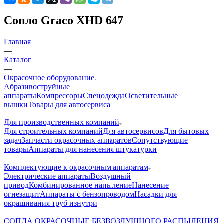
Сопло Graco XHD 647
Главная
—
Каталог
—
Окрасочное оборудование
Aбразивоструйные
аппараты
Компрессоры
Спецодежда
Осветительные
вышки
Товары для автосервиса
—
Для производственных компаний
Для строительных компаний
Для автосервисов
Для бытовых
задач
Запчасти окрасочных аппаратов
Сопутствующие
товары
Аппараты для нанесения штукатурки
—
Комплектующие к окрасочным аппаратам
Электрические аппараты
Воздушный
привод
Комбинированное напыление
Нанесение
огнезащит
Аппараты с бензопроводом
Насадки для
окрашивания труб изнутри
—
СОПЛА ОКРАСОЧНЫЕ БЕЗВОЗДУШНОГО РАСПЫЛЕНИЯ