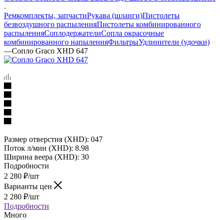
Ремкомплекты, запчасти
Рукава (шланги)
Пистолеты
безвоздушного распыления
Пистолеты комбинированного
распыления
Соплодержатели
Сопла окрасочные
комбинированного напыления
Фильтры
Удлинители (удочки)
—
Сопло Graco XHD 647
Размер отверстия (XHD): 047
Поток л/мин (XHD): 8.98
Ширина веера (XHD): 30
Подробности
2 280
₽
/шт
Варианты цен
2 280
₽
/шт
Подробности
Много