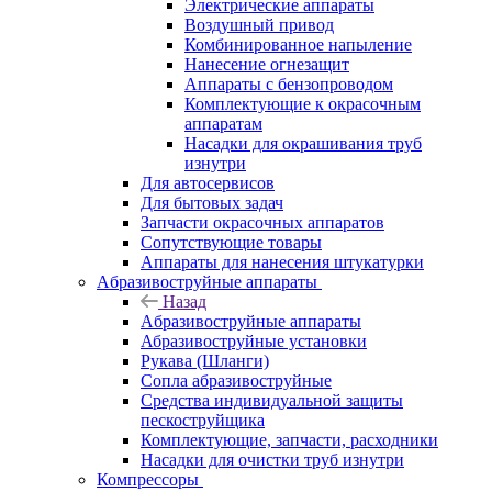
Электрические аппараты
Воздушный привод
Комбинированное напыление
Нанесение огнезащит
Аппараты с бензопроводом
Комплектующие к окрасочным
аппаратам
Насадки для окрашивания труб
изнутри
Для автосервисов
Для бытовых задач
Запчасти окрасочных аппаратов
Сопутствующие товары
Аппараты для нанесения штукатурки
Aбразивоструйные аппараты
Назад
Aбразивоструйные аппараты
Абразивоструйные установки
Рукава (Шланги)
Сопла абразивоструйные
Средства индивидуальной защиты
пескоструйщика
Комплектующие, запчасти, расходники
Насадки для очистки труб изнутри
Компрессоры