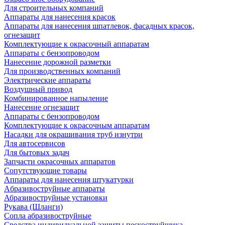
Для строительных компаний
Аппараты для нанесения красок
Аппараты для нанесения шпатлевок, фасадных красок,
огнезащит
Комплектующие к окрасочный аппаратам
Аппараты с бензопроводом
Нанесение дорожной разметки
Для производственных компаний
Электрические аппараты
Воздушный привод
Комбинированное напыление
Нанесение огнезащит
Аппараты с бензопроводом
Комплектующие к окрасочным аппаратам
Насадки для окрашивания труб изнутри
Для автосервисов
Для бытовых задач
Запчасти окрасочных аппаратов
Сопутствующие товары
Аппараты для нанесения штукатурки
Aбразивоструйные аппараты
Абразивоструйные установки
Рукава (Шланги)
Сопла абразивоструйные
Средства индивидуальной защиты пескоструйщика