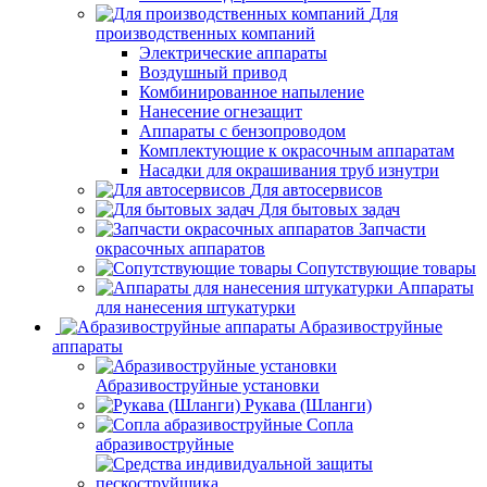
Для
производственных компаний
Электрические аппараты
Воздушный привод
Комбинированное напыление
Нанесение огнезащит
Аппараты с бензопроводом
Комплектующие к окрасочным аппаратам
Насадки для окрашивания труб изнутри
Для автосервисов
Для бытовых задач
Запчасти
окрасочных аппаратов
Сопутствующие товары
Аппараты
для нанесения штукатурки
Aбразивоструйные
аппараты
Абразивоструйные установки
Рукава (Шланги)
Сопла
абразивоструйные