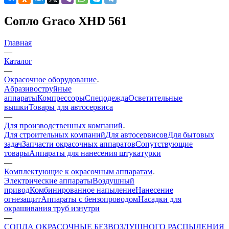
Сопло Graco XHD 561
Главная
—
Каталог
—
Окрасочное оборудование
Aбразивоструйные
аппараты
Компрессоры
Спецодежда
Осветительные
вышки
Товары для автосервиса
—
Для производственных компаний
Для строительных компаний
Для автосервисов
Для бытовых
задач
Запчасти окрасочных аппаратов
Сопутствующие
товары
Аппараты для нанесения штукатурки
—
Комплектующие к окрасочным аппаратам
Электрические аппараты
Воздушный
привод
Комбинированное напыление
Нанесение
огнезащит
Аппараты с бензопроводом
Насадки для
окрашивания труб изнутри
—
СОПЛА ОКРАСОЧНЫЕ БЕЗВОЗДУШНОГО РАСПЫЛЕНИЯ