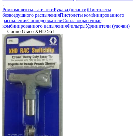
Ремкомплекты, запчасти
Рукава (шланги)
Пистолеты
безвоздушного распыления
Пистолеты комбинированного
распыления
Соплодержатели
Сопла окрасочные
комбинированного напыления
Фильтры
Удлинители (удочки)
—
Сопло Graco XHD 561