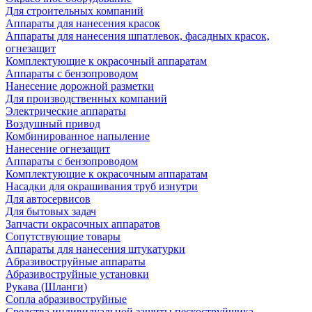
Для строительных компаний
Аппараты для нанесения красок
Аппараты для нанесения шпатлевок, фасадных красок,
огнезащит
Комплектующие к окрасочный аппаратам
Аппараты с бензопроводом
Нанесение дорожной разметки
Для производственных компаний
Электрические аппараты
Воздушный привод
Комбинированное напыление
Нанесение огнезащит
Аппараты с бензопроводом
Комплектующие к окрасочным аппаратам
Насадки для окрашивания труб изнутри
Для автосервисов
Для бытовых задач
Запчасти окрасочных аппаратов
Сопутствующие товары
Аппараты для нанесения штукатурки
Aбразивоструйные аппараты
Абразивоструйные установки
Рукава (Шланги)
Сопла абразивоструйные
Средства индивидуальной защиты пескоструйщика