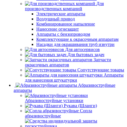
Для
производственных компаний
Электрические аппараты
Воздушный привод
Комбинированное напыление
Нанесение огнезащит
Аппараты с бензопроводом
Комплектующие к окрасочным аппаратам
Насадки для окрашивания труб изнутри
Для автосервисов
Для бытовых задач
Запчасти
окрасочных аппаратов
Сопутствующие товары
Аппараты
для нанесения штукатурки
Aбразивоструйные
аппараты
Абразивоструйные установки
Рукава (Шланги)
Сопла
абразивоструйные