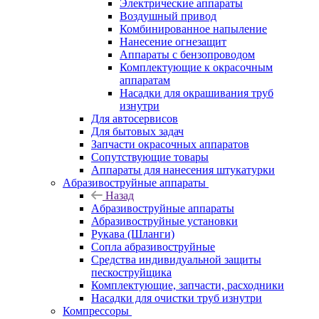
Электрические аппараты
Воздушный привод
Комбинированное напыление
Нанесение огнезащит
Аппараты с бензопроводом
Комплектующие к окрасочным
аппаратам
Насадки для окрашивания труб
изнутри
Для автосервисов
Для бытовых задач
Запчасти окрасочных аппаратов
Сопутствующие товары
Аппараты для нанесения штукатурки
Aбразивоструйные аппараты
Назад
Aбразивоструйные аппараты
Абразивоструйные установки
Рукава (Шланги)
Сопла абразивоструйные
Средства индивидуальной защиты
пескоструйщика
Комплектующие, запчасти, расходники
Насадки для очистки труб изнутри
Компрессоры