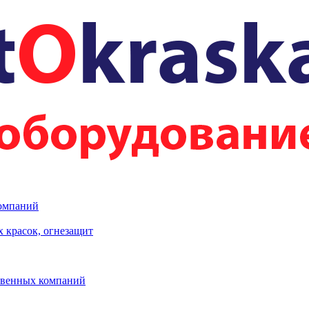
компаний
 красок, огнезащит
твенных компаний