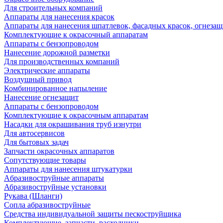
Для строительных компаний
Аппараты для нанесения красок
Аппараты для нанесения шпатлевок, фасадных красок, огнезащ
Комплектующие к окрасочный аппаратам
Аппараты с бензопроводом
Нанесение дорожной разметки
Для производственных компаний
Электрические аппараты
Воздушный привод
Комбинированное напыление
Нанесение огнезащит
Аппараты с бензопроводом
Комплектующие к окрасочным аппаратам
Насадки для окрашивания труб изнутри
Для автосервисов
Для бытовых задач
Запчасти окрасочных аппаратов
Сопутствующие товары
Аппараты для нанесения штукатурки
Aбразивоструйные аппараты
Абразивоструйные установки
Рукава (Шланги)
Сопла абразивоструйные
Средства индивидуальной защиты пескоструйщика
Комплектующие, запчасти, расходники