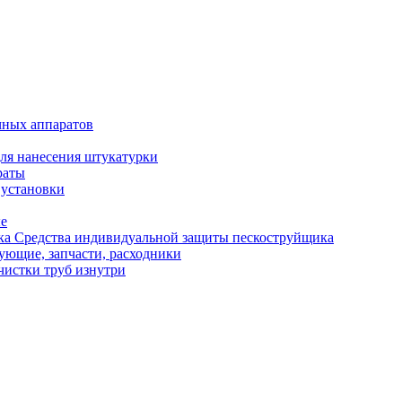
чных аппаратов
ля нанесения штукатурки
раты
 установки
ые
Средства индивидуальной защиты пескоструйщика
ующие, запчасти, расходники
чистки труб изнутри