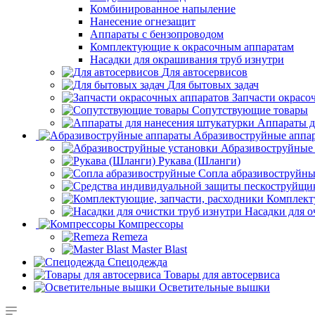
Комбинированное напыление
Нанесение огнезащит
Аппараты с бензопроводом
Комплектующие к окрасочным аппаратам
Насадки для окрашивания труб изнутри
Для автосервисов
Для бытовых задач
Запчасти окрасо
Сопутствующие товары
Аппараты д
Aбразивоструйные аппа
Абразивоструйные
Рукава (Шланги)
Сопла абразивоструйн
Комплект
Насадки для о
Компрессоры
Remeza
Master Blast
Спецодежда
Товары для автосервиса
Осветительные вышки