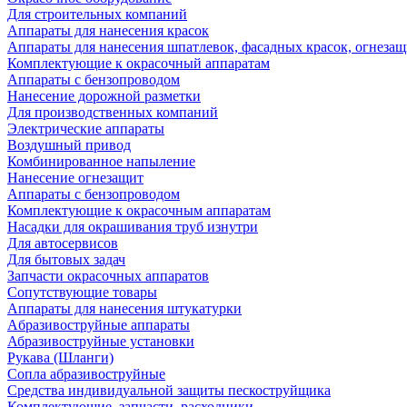
Для строительных компаний
Аппараты для нанесения красок
Аппараты для нанесения шпатлевок, фасадных красок, огнезащ
Комплектующие к окрасочный аппаратам
Аппараты с бензопроводом
Нанесение дорожной разметки
Для производственных компаний
Электрические аппараты
Воздушный привод
Комбинированное напыление
Нанесение огнезащит
Аппараты с бензопроводом
Комплектующие к окрасочным аппаратам
Насадки для окрашивания труб изнутри
Для автосервисов
Для бытовых задач
Запчасти окрасочных аппаратов
Сопутствующие товары
Аппараты для нанесения штукатурки
Aбразивоструйные аппараты
Абразивоструйные установки
Рукава (Шланги)
Сопла абразивоструйные
Средства индивидуальной защиты пескоструйщика
Комплектующие, запчасти, расходники