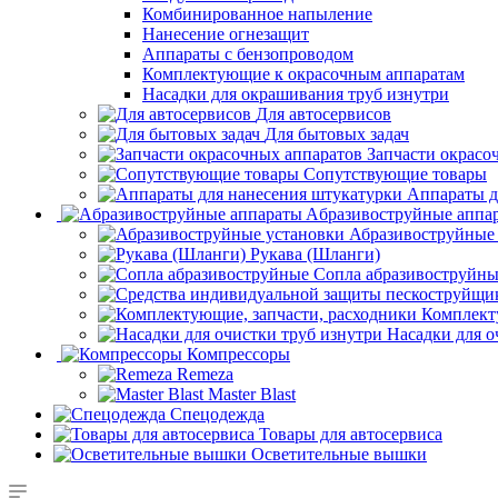
Комбинированное напыление
Нанесение огнезащит
Аппараты с бензопроводом
Комплектующие к окрасочным аппаратам
Насадки для окрашивания труб изнутри
Для автосервисов
Для бытовых задач
Запчасти окрасо
Сопутствующие товары
Аппараты д
Aбразивоструйные аппа
Абразивоструйные
Рукава (Шланги)
Сопла абразивоструйн
Комплект
Насадки для о
Компрессоры
Remeza
Master Blast
Спецодежда
Товары для автосервиса
Осветительные вышки