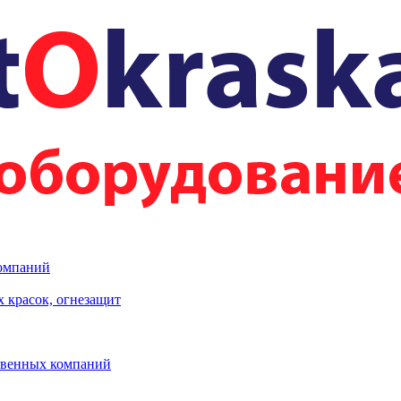
компаний
 красок, огнезащит
твенных компаний