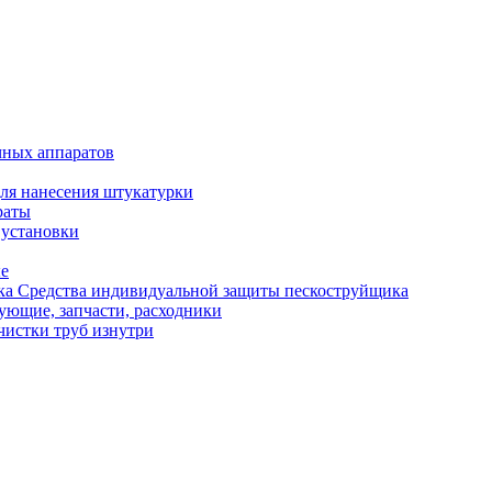
чных аппаратов
ля нанесения штукатурки
раты
 установки
ые
Средства индивидуальной защиты пескоструйщика
ующие, запчасти, расходники
чистки труб изнутри