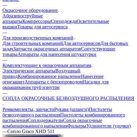
—
Окрасочное оборудование
Aбразивоструйные
аппараты
Компрессоры
Спецодежда
Осветительные
вышки
Товары для автосервиса
—
Для производственных компаний
Для строительных компаний
Для автосервисов
Для бытовых
задач
Запчасти окрасочных аппаратов
Сопутствующие
товары
Аппараты для нанесения штукатурки
—
Комплектующие к окрасочным аппаратам
Электрические аппараты
Воздушный
привод
Комбинированное напыление
Нанесение
огнезащит
Аппараты с бензопроводом
Насадки для
окрашивания труб изнутри
—
СОПЛА ОКРАСОЧНЫЕ БЕЗВОЗДУШНОГО РАСПЫЛЕНИЯ
Ремкомплекты, запчасти
Рукава (шланги)
Пистолеты
безвоздушного распыления
Пистолеты комбинированного
распыления
Соплодержатели
Сопла окрасочные
комбинированного напыления
Фильтры
Удлинители (удочки)
—
Сопло Graco XHD 511