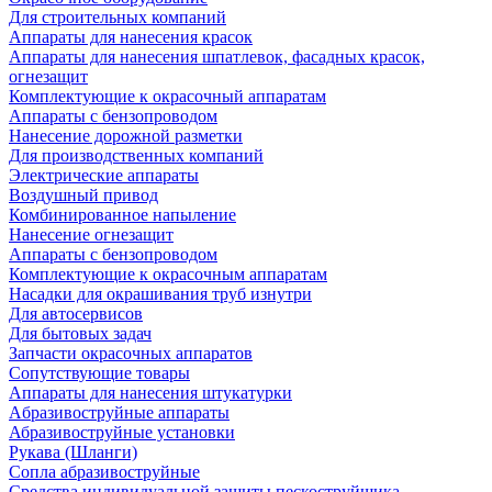
Для строительных компаний
Аппараты для нанесения красок
Аппараты для нанесения шпатлевок, фасадных красок,
огнезащит
Комплектующие к окрасочный аппаратам
Аппараты с бензопроводом
Нанесение дорожной разметки
Для производственных компаний
Электрические аппараты
Воздушный привод
Комбинированное напыление
Нанесение огнезащит
Аппараты с бензопроводом
Комплектующие к окрасочным аппаратам
Насадки для окрашивания труб изнутри
Для автосервисов
Для бытовых задач
Запчасти окрасочных аппаратов
Сопутствующие товары
Аппараты для нанесения штукатурки
Aбразивоструйные аппараты
Абразивоструйные установки
Рукава (Шланги)
Сопла абразивоструйные
Средства индивидуальной защиты пескоструйщика