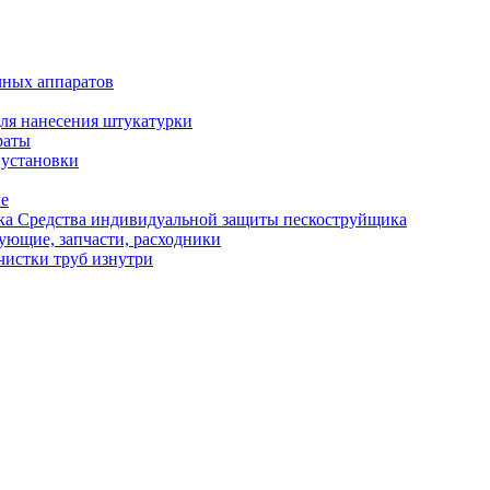
чных аппаратов
ля нанесения штукатурки
раты
 установки
ые
Средства индивидуальной защиты пескоструйщика
ующие, запчасти, расходники
чистки труб изнутри