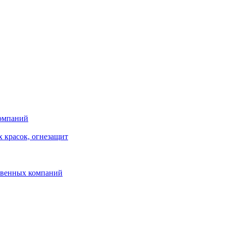
компаний
 красок, огнезащит
твенных компаний