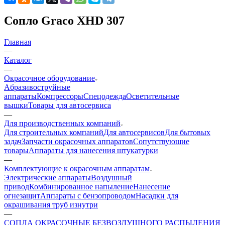
Сопло Graco XHD 307
Главная
—
Каталог
—
Окрасочное оборудование
Aбразивоструйные
аппараты
Компрессоры
Спецодежда
Осветительные
вышки
Товары для автосервиса
—
Для производственных компаний
Для строительных компаний
Для автосервисов
Для бытовых
задач
Запчасти окрасочных аппаратов
Сопутствующие
товары
Аппараты для нанесения штукатурки
—
Комплектующие к окрасочным аппаратам
Электрические аппараты
Воздушный
привод
Комбинированное напыление
Нанесение
огнезащит
Аппараты с бензопроводом
Насадки для
окрашивания труб изнутри
—
СОПЛА ОКРАСОЧНЫЕ БЕЗВОЗДУШНОГО РАСПЫЛЕНИЯ