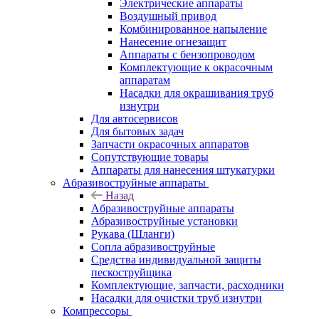
Электрические аппараты
Воздушный привод
Комбинированное напыление
Нанесение огнезащит
Аппараты с бензопроводом
Комплектующие к окрасочным
аппаратам
Насадки для окрашивания труб
изнутри
Для автосервисов
Для бытовых задач
Запчасти окрасочных аппаратов
Сопутствующие товары
Аппараты для нанесения штукатурки
Aбразивоструйные аппараты
Назад
Aбразивоструйные аппараты
Абразивоструйные установки
Рукава (Шланги)
Сопла абразивоструйные
Средства индивидуальной защиты
пескоструйщика
Комплектующие, запчасти, расходники
Насадки для очистки труб изнутри
Компрессоры