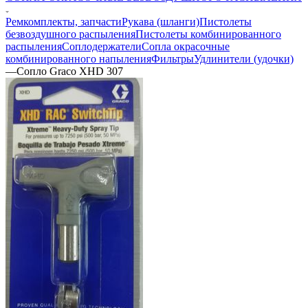
Ремкомплекты, запчасти
Рукава (шланги)
Пистолеты
безвоздушного распыления
Пистолеты комбинированного
распыления
Соплодержатели
Сопла окрасочные
комбинированного напыления
Фильтры
Удлинители (удочки)
—
Сопло Graco XHD 307