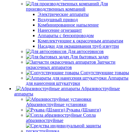
Для
производственных компаний
Электрические аппараты
Воздушный привод
Комбинированное напыление
Нанесение огнезащит
Аппараты с бензопроводом
Комплектующие к окрасочным аппаратам
Насадки для окрашивания труб изнутри
Для автосервисов
Для бытовых задач
Запчасти
окрасочных аппаратов
Сопутствующие товары
Аппараты
для нанесения штукатурки
Aбразивоструйные
аппараты
Абразивоструйные установки
Рукава (Шланги)
Сопла
абразивоструйные