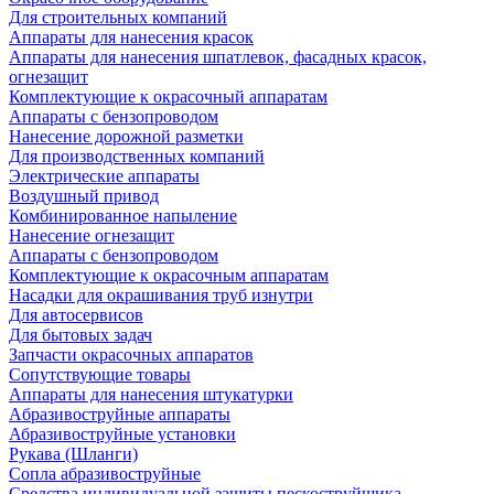
Для строительных компаний
Аппараты для нанесения красок
Аппараты для нанесения шпатлевок, фасадных красок,
огнезащит
Комплектующие к окрасочный аппаратам
Аппараты с бензопроводом
Нанесение дорожной разметки
Для производственных компаний
Электрические аппараты
Воздушный привод
Комбинированное напыление
Нанесение огнезащит
Аппараты с бензопроводом
Комплектующие к окрасочным аппаратам
Насадки для окрашивания труб изнутри
Для автосервисов
Для бытовых задач
Запчасти окрасочных аппаратов
Сопутствующие товары
Аппараты для нанесения штукатурки
Aбразивоструйные аппараты
Абразивоструйные установки
Рукава (Шланги)
Сопла абразивоструйные
Средства индивидуальной защиты пескоструйщика