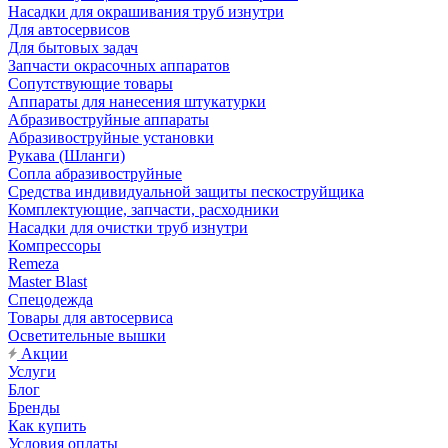
Насадки для окрашивания труб изнутри
Для автосервисов
Для бытовых задач
Запчасти окрасочных аппаратов
Сопутствующие товары
Аппараты для нанесения штукатурки
Aбразивоструйные аппараты
Абразивоструйные установки
Рукава (Шланги)
Сопла абразивоструйные
Средства индивидуальной защиты пескоструйщика
Комплектующие, запчасти, расходники
Насадки для очистки труб изнутри
Компрессоры
Remeza
Master Blast
Спецодежда
Товары для автосервиса
Осветительные вышки
Акции
Услуги
Блог
Бренды
Как купить
Условия оплаты