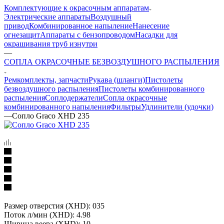
Комплектующие к окрасочным аппаратам
Электрические аппараты
Воздушный
привод
Комбинированное напыление
Нанесение
огнезащит
Аппараты с бензопроводом
Насадки для
окрашивания труб изнутри
—
СОПЛА ОКРАСОЧНЫЕ БЕЗВОЗДУШНОГО РАСПЫЛЕНИЯ
Ремкомплекты, запчасти
Рукава (шланги)
Пистолеты
безвоздушного распыления
Пистолеты комбинированного
распыления
Соплодержатели
Сопла окрасочные
комбинированного напыления
Фильтры
Удлинители (удочки)
—
Сопло Graco XHD 235
Размер отверстия (XHD): 035
Поток л/мин (XHD): 4.98
Ширина веера (XHD): 10