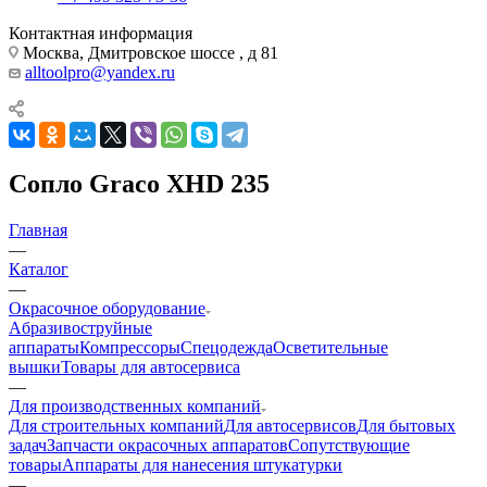
Контактная информация
Москва, Дмитровское шоссе , д 81
alltoolpro@yandex.ru
Сопло Graco XHD 235
Главная
—
Каталог
—
Окрасочное оборудование
Aбразивоструйные
аппараты
Компрессоры
Спецодежда
Осветительные
вышки
Товары для автосервиса
—
Для производственных компаний
Для строительных компаний
Для автосервисов
Для бытовых
задач
Запчасти окрасочных аппаратов
Сопутствующие
товары
Аппараты для нанесения штукатурки
—