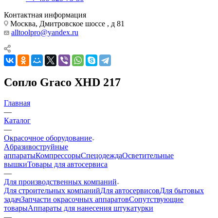
Контактная информация
Москва, Дмитровское шоссе , д 81
alltoolpro@yandex.ru
Сопло Graco XHD 217
Главная
—
Каталог
—
Окрасочное оборудование
Aбразивоструйные
аппараты
Компрессоры
Спецодежда
Осветительные
вышки
Товары для автосервиса
—
Для производственных компаний
Для строительных компаний
Для автосервисов
Для бытовых
задач
Запчасти окрасочных аппаратов
Сопутствующие
товары
Аппараты для нанесения штукатурки
—