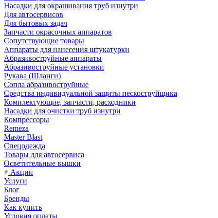
Насадки для окрашивания труб изнутри
Для автосервисов
Для бытовых задач
Запчасти окрасочных аппаратов
Сопутствующие товары
Аппараты для нанесения штукатурки
Aбразивоструйные аппараты
Абразивоструйные установки
Рукава (Шланги)
Сопла абразивоструйные
Средства индивидуальной защиты пескоструйщика
Комплектующие, запчасти, расходники
Насадки для очистки труб изнутри
Компрессоры
Remeza
Master Blast
Спецодежда
Товары для автосервиса
Осветительные вышки
Акции
Услуги
Блог
Бренды
Как купить
Условия оплаты