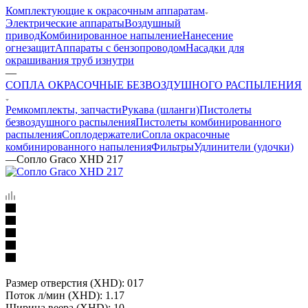
Комплектующие к окрасочным аппаратам
Электрические аппараты
Воздушный
привод
Комбинированное напыление
Нанесение
огнезащит
Аппараты с бензопроводом
Насадки для
окрашивания труб изнутри
—
СОПЛА ОКРАСОЧНЫЕ БЕЗВОЗДУШНОГО РАСПЫЛЕНИЯ
Ремкомплекты, запчасти
Рукава (шланги)
Пистолеты
безвоздушного распыления
Пистолеты комбинированного
распыления
Соплодержатели
Сопла окрасочные
комбинированного напыления
Фильтры
Удлинители (удочки)
—
Сопло Graco XHD 217
Размер отверстия (XHD): 017
Поток л/мин (XHD): 1.17
Ширина веера (XHD): 10