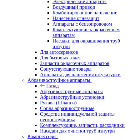
Электрические аппараты
Воздушный привод
Комбинированное напыление
Нанесение огнезащит
Аппараты с бензопроводом
Комплектующие к окрасочным
аппаратам
Насадки для окрашивания труб
изнутри
Для автосервисов
Для бытовых задач
Запчасти окрасочных аппаратов
Сопутствующие товары
Аппараты для нанесения штукатурки
Aбразивоструйные аппараты
Назад
Aбразивоструйные аппараты
Абразивоструйные установки
Рукава (Шланги)
Сопла абразивоструйные
Средства индивидуальной защиты
пескоструйщика
Комплектующие, запчасти, расходники
Насадки для очистки труб изнутри
Компрессоры