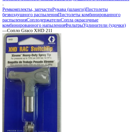
Ремкомплекты, запчасти
Рукава (шланги)
Пистолеты
безвоздушного распыления
Пистолеты комбинированного
распыления
Соплодержатели
Сопла окрасочные
комбинированного напыления
Фильтры
Удлинители (удочки)
—
Сопло Graco XHD 211