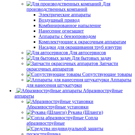
Для
производственных компаний
Электрические аппараты
Воздушный привод
Комбинированное напыление
Нанесение огнезащит
Аппараты с бензопроводом
Комплектующие к окрасочным аппаратам
Насадки для окрашивания труб изнутри
Для автосервисов
Для бытовых задач
Запчасти
окрасочных аппаратов
Сопутствующие товары
Аппараты
для нанесения штукатурки
Aбразивоструйные
аппараты
Абразивоструйные установки
Рукава (Шланги)
Сопла
абразивоструйные