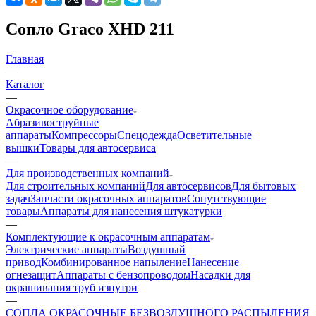
Сопло Graco XHD 211
Главная
—
Каталог
—
Окрасочное оборудование
Aбразивоструйные
аппараты
Компрессоры
Спецодежда
Осветительные
вышки
Товары для автосервиса
—
Для производственных компаний
Для строительных компаний
Для автосервисов
Для бытовых
задач
Запчасти окрасочных аппаратов
Сопутствующие
товары
Аппараты для нанесения штукатурки
—
Комплектующие к окрасочным аппаратам
Электрические аппараты
Воздушный
привод
Комбинированное напыление
Нанесение
огнезащит
Аппараты с бензопроводом
Насадки для
окрашивания труб изнутри
—
СОПЛА ОКРАСОЧНЫЕ БЕЗВОЗДУШНОГО РАСПЫЛЕНИЯ