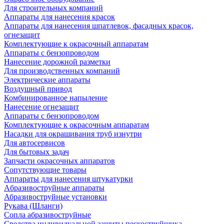
Для строительных компаний
Аппараты для нанесения красок
Аппараты для нанесения шпатлевок, фасадных красок,
огнезащит
Комплектующие к окрасочный аппаратам
Аппараты с бензопроводом
Нанесение дорожной разметки
Для производственных компаний
Электрические аппараты
Воздушный привод
Комбинированное напыление
Нанесение огнезащит
Аппараты с бензопроводом
Комплектующие к окрасочным аппаратам
Насадки для окрашивания труб изнутри
Для автосервисов
Для бытовых задач
Запчасти окрасочных аппаратов
Сопутствующие товары
Аппараты для нанесения штукатурки
Aбразивоструйные аппараты
Абразивоструйные установки
Рукава (Шланги)
Сопла абразивоструйные
Средства индивидуальной защиты пескоструйщика