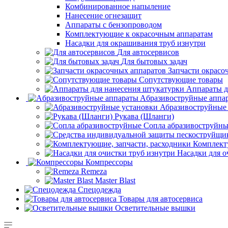
Комбинированное напыление
Нанесение огнезащит
Аппараты с бензопроводом
Комплектующие к окрасочным аппаратам
Насадки для окрашивания труб изнутри
Для автосервисов
Для бытовых задач
Запчасти окрасо
Сопутствующие товары
Аппараты д
Aбразивоструйные аппа
Абразивоструйные
Рукава (Шланги)
Сопла абразивоструйн
Комплект
Насадки для о
Компрессоры
Remeza
Master Blast
Спецодежда
Товары для автосервиса
Осветительные вышки