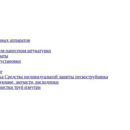
чных аппаратов
ля нанесения штукатурки
раты
 установки
ые
Средства индивидуальной защиты пескоструйщика
ующие, запчасти, расходники
чистки труб изнутри