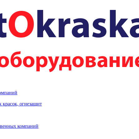
компаний
 красок, огнезащит
твенных компаний