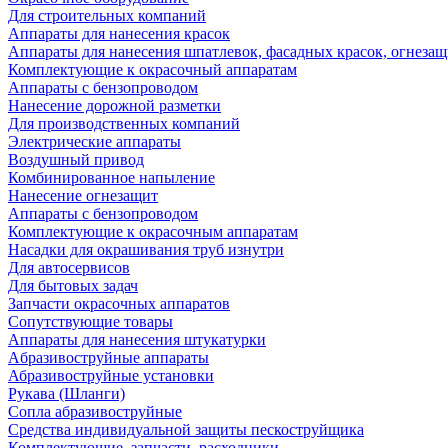
Для строительных компаний
Аппараты для нанесения красок
Аппараты для нанесения шпатлевок, фасадных красок, огнезащ
Комплектующие к окрасочный аппаратам
Аппараты с бензопроводом
Нанесение дорожной разметки
Для производственных компаний
Электрические аппараты
Воздушный привод
Комбинированное напыление
Нанесение огнезащит
Аппараты с бензопроводом
Комплектующие к окрасочным аппаратам
Насадки для окрашивания труб изнутри
Для автосервисов
Для бытовых задач
Запчасти окрасочных аппаратов
Сопутствующие товары
Аппараты для нанесения штукатурки
Aбразивоструйные аппараты
Абразивоструйные установки
Рукава (Шланги)
Сопла абразивоструйные
Средства индивидуальной защиты пескоструйщика
Комплектующие, запчасти, расходники