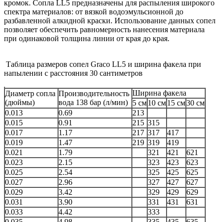
кромок. Сопла LL5 предназначены для распыления широкого
спектра материалов: от вязкой водоэмульсионной до
разбавленной алкидной краски. Использование данных сопел
позволяет обеспечить равномерность нанесения материала
при одинаковой толщина линии от края до края.
Таблица размеров сопел Graco LL5 и ширина факела при
напылении с расстояния 30 сантиметров
Ширина факела
Диаметр сопла
Производительность
(дюймы)
вода 138 бар (л/мин)
5 см
10 см
15 см
30 см
0.013
0.69
213
0.015
0.91
215
315
0.017
1.17
217
317
417
0.019
1.47
219
319
419
0.021
1.79
321
421
621
0.023
2.15
323
423
623
0.025
2.54
325
425
625
0.027
2.96
327
427
627
0.029
3.42
329
429
629
0.031
3.90
331
431
631
0.033
4.42
333
0.035
4.98
335
435
635