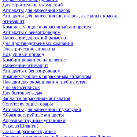
Для строительных компаний
Аппараты для нанесения красок
Аппараты для нанесения шпатлевок, фасадных красок,
огнезащит
Комплектующие к окрасочный аппаратам
Аппараты с бензопроводом
Нанесение дорожной разметки
Для производственных компаний
Электрические аппараты
Воздушный привод
Комбинированное напыление
Нанесение огнезащит
Аппараты с бензопроводом
Комплектующие к окрасочным аппаратам
Насадки для окрашивания труб изнутри
Для автосервисов
Для бытовых задач
Запчасти окрасочных аппаратов
Сопутствующие товары
Аппараты для нанесения штукатурки
Aбразивоструйные аппараты
Абразивоструйные установки
Рукава (Шланги)
Сопла абразивоструйные
Средства индивидуальной защиты пескоструйщика