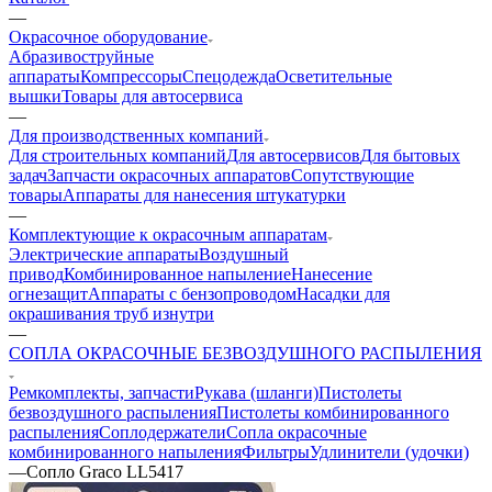
—
Окрасочное оборудование
Aбразивоструйные
аппараты
Компрессоры
Спецодежда
Осветительные
вышки
Товары для автосервиса
—
Для производственных компаний
Для строительных компаний
Для автосервисов
Для бытовых
задач
Запчасти окрасочных аппаратов
Сопутствующие
товары
Аппараты для нанесения штукатурки
—
Комплектующие к окрасочным аппаратам
Электрические аппараты
Воздушный
привод
Комбинированное напыление
Нанесение
огнезащит
Аппараты с бензопроводом
Насадки для
окрашивания труб изнутри
—
СОПЛА ОКРАСОЧНЫЕ БЕЗВОЗДУШНОГО РАСПЫЛЕНИЯ
Ремкомплекты, запчасти
Рукава (шланги)
Пистолеты
безвоздушного распыления
Пистолеты комбинированного
распыления
Соплодержатели
Сопла окрасочные
комбинированного напыления
Фильтры
Удлинители (удочки)
—
Сопло Graco LL5417