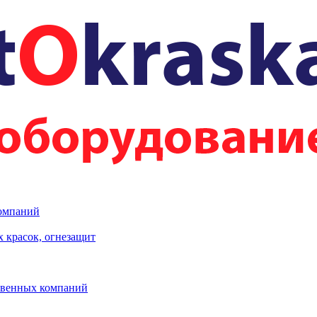
компаний
 красок, огнезащит
твенных компаний