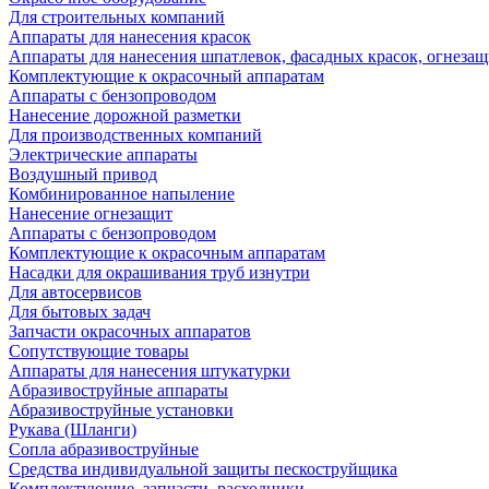
Для строительных компаний
Аппараты для нанесения красок
Аппараты для нанесения шпатлевок, фасадных красок, огнезащ
Комплектующие к окрасочный аппаратам
Аппараты с бензопроводом
Нанесение дорожной разметки
Для производственных компаний
Электрические аппараты
Воздушный привод
Комбинированное напыление
Нанесение огнезащит
Аппараты с бензопроводом
Комплектующие к окрасочным аппаратам
Насадки для окрашивания труб изнутри
Для автосервисов
Для бытовых задач
Запчасти окрасочных аппаратов
Сопутствующие товары
Аппараты для нанесения штукатурки
Aбразивоструйные аппараты
Абразивоструйные установки
Рукава (Шланги)
Сопла абразивоструйные
Средства индивидуальной защиты пескоструйщика
Комплектующие, запчасти, расходники