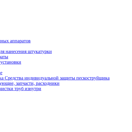
чных аппаратов
ля нанесения штукатурки
раты
 установки
ые
Средства индивидуальной защиты пескоструйщика
ующие, запчасти, расходники
чистки труб изнутри