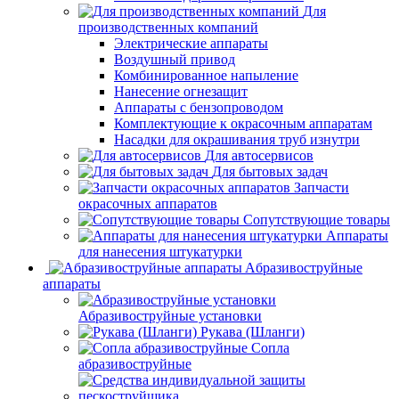
Для
производственных компаний
Электрические аппараты
Воздушный привод
Комбинированное напыление
Нанесение огнезащит
Аппараты с бензопроводом
Комплектующие к окрасочным аппаратам
Насадки для окрашивания труб изнутри
Для автосервисов
Для бытовых задач
Запчасти
окрасочных аппаратов
Сопутствующие товары
Аппараты
для нанесения штукатурки
Aбразивоструйные
аппараты
Абразивоструйные установки
Рукава (Шланги)
Сопла
абразивоструйные