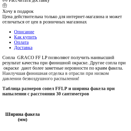
Рассчитать доставку
Хочу в подарок
Цена действительна только для интернет-магазина и может
отличаться от цен в розничных магазинах
Описание
Как купить
Оплата
Доставка
Сопла GRACO FF LP позволяют получить наивысший
результат качества при финишной окраске. Другие сопла при
окраске дают более заметные неровности по краям факела.
Наилучшая финишная отделка в отрасли при низком
давлении безвоздушного распыления!
Т
аблица размеров сопел
FFLP
и ширина факела при
напылении с расстояния 30 сантиметров
Ширина факела
0,008
0,010
0,012
0,014
0,016
0,018
0,020
(мм)