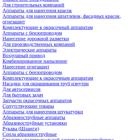
Для строительных компаний
Аппараты для нанесения красок
Аппараты для нанесения шпатлевок, фасадных красок,
огнезащит
Комплектующие к окрасочный аппаратам
Аппараты с бензопроводом
Нанесение дорожной разметки
Для производственных компаний
Электрические аппараты
Воздушный привод
Комбинированное напыление
Нанесение огнезащит
Аппараты с бензопроводом
Комплектующие к окрасочным аппаратам
Насадки для окрашивания труб изнутри
Для автосервисов
Для бытовых задач
Запчасти окрасочных аппаратов
Сопутствующие товары
Аппараты для нанесения штукатурки
Aбразивоструйные аппараты
Абразивоструйные установки
Рукава (Шланги)
Сопла абразивоструйные
Средства индивидуальной защиты пескоструйщика