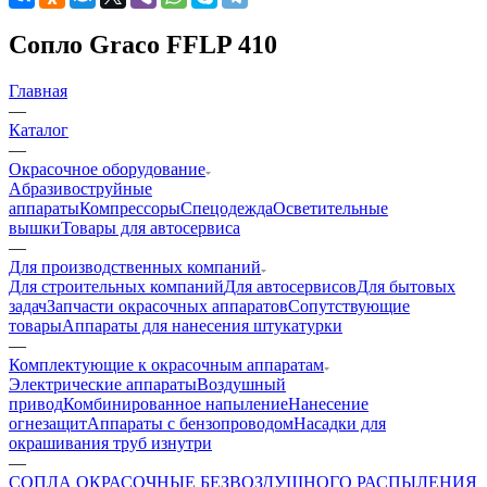
Сопло Graco FFLP 410
Главная
—
Каталог
—
Окрасочное оборудование
Aбразивоструйные
аппараты
Компрессоры
Спецодежда
Осветительные
вышки
Товары для автосервиса
—
Для производственных компаний
Для строительных компаний
Для автосервисов
Для бытовых
задач
Запчасти окрасочных аппаратов
Сопутствующие
товары
Аппараты для нанесения штукатурки
—
Комплектующие к окрасочным аппаратам
Электрические аппараты
Воздушный
привод
Комбинированное напыление
Нанесение
огнезащит
Аппараты с бензопроводом
Насадки для
окрашивания труб изнутри
—
СОПЛА ОКРАСОЧНЫЕ БЕЗВОЗДУШНОГО РАСПЫЛЕНИЯ