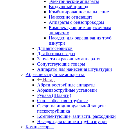
Электрические аппараты
Воздушный привод
Комбинированное напыление
Нанесение огнезащит
Аппараты с бензопроводом
Комплектующие к окрасочным
аппаратам
Насадки для окрашивания труб
изнутри
Для автосервисов
Для бытовых задач
Запчасти окрасочных аппаратов
Сопутствующие товары
Аппараты для нанесения штукатурки
Aбразивоструйные аппараты
Назад
Aбразивоструйные аппараты
Абразивоструйные установки
Рукава (Шланги)
Сопла абразивоструйные
Средства индивидуальной защиты
пескоструйщика
Комплектующие, запчасти, расходники
Насадки для очистки труб изнутри
Компрессоры