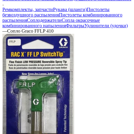
Ремкомплекты, запчасти
Рукава (шланги)
Пистолеты
безвоздушного распыления
Пистолеты комбинированного
распыления
Соплодержатели
Сопла окрасочные
комбинированного напыления
Фильтры
Удлинители (удочки)
—
Сопло Graco FFLP 410