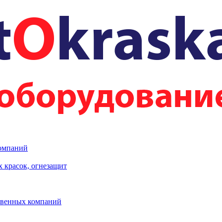
компаний
 красок, огнезащит
твенных компаний