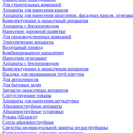
Для строительных компаний
Аппараты для нанесения красок
Аппараты для нанесения шпатлевок, фасадных красок, огнезащ
Комплектующие к окрасочный аппаратам
Аппараты с бензопроводом
Нанесение дорожной разметки
Для производственных компаний
Электрические аппараты
Воздушный привод
Комбинированное напыление
Нанесение огнезащит
Аппараты с бензопроводом
Комплектующие к окрасочным аппаратам
Насадки для окрашивания труб изнутри
Для автосервисов
Для бытовых задач
Запчасти окрасочных аппаратов
Сопутствующие товары
Аппараты для нанесения штукатурки
Aбразивоструйные аппараты
Абразивоструйные установки
Рукава (Шланги)
Сопла абразивоструйные
Средства индивидуальной защиты пескоструйщика
Комплектующие, запчасти, расходники