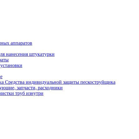
чных аппаратов
ля нанесения штукатурки
раты
 установки
ые
Средства индивидуальной защиты пескоструйщика
ующие, запчасти, расходники
чистки труб изнутри