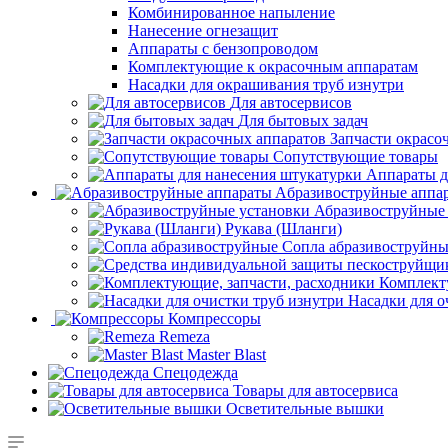
Комбинированное напыление
Нанесение огнезащит
Аппараты с бензопроводом
Комплектующие к окрасочным аппаратам
Насадки для окрашивания труб изнутри
Для автосервисов
Для бытовых задач
Запчасти окрасо
Сопутствующие товары
Аппараты д
Aбразивоструйные аппа
Абразивоструйные
Рукава (Шланги)
Сопла абразивоструйн
Комплект
Насадки для о
Компрессоры
Remeza
Master Blast
Спецодежда
Товары для автосервиса
Осветительные вышки