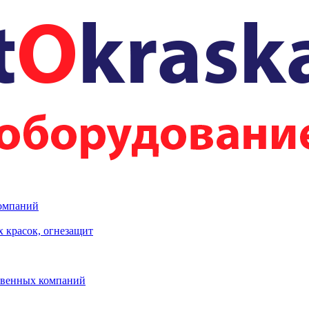
компаний
 красок, огнезащит
твенных компаний