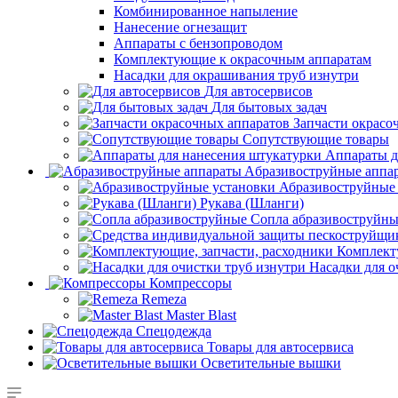
Комбинированное напыление
Нанесение огнезащит
Аппараты с бензопроводом
Комплектующие к окрасочным аппаратам
Насадки для окрашивания труб изнутри
Для автосервисов
Для бытовых задач
Запчасти окрасо
Сопутствующие товары
Аппараты д
Aбразивоструйные аппа
Абразивоструйные
Рукава (Шланги)
Сопла абразивоструйн
Комплект
Насадки для о
Компрессоры
Remeza
Master Blast
Спецодежда
Товары для автосервиса
Осветительные вышки