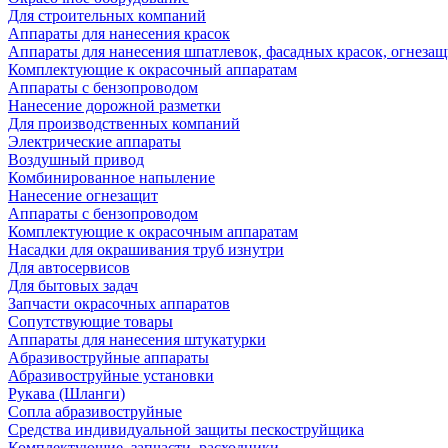
Для строительных компаний
Аппараты для нанесения красок
Аппараты для нанесения шпатлевок, фасадных красок, огнезащ
Комплектующие к окрасочный аппаратам
Аппараты с бензопроводом
Нанесение дорожной разметки
Для производственных компаний
Электрические аппараты
Воздушный привод
Комбинированное напыление
Нанесение огнезащит
Аппараты с бензопроводом
Комплектующие к окрасочным аппаратам
Насадки для окрашивания труб изнутри
Для автосервисов
Для бытовых задач
Запчасти окрасочных аппаратов
Сопутствующие товары
Аппараты для нанесения штукатурки
Aбразивоструйные аппараты
Абразивоструйные установки
Рукава (Шланги)
Сопла абразивоструйные
Средства индивидуальной защиты пескоструйщика
Комплектующие, запчасти, расходники