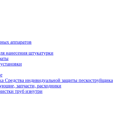
чных аппаратов
ля нанесения штукатурки
раты
 установки
ые
Средства индивидуальной защиты пескоструйщика
ующие, запчасти, расходники
чистки труб изнутри